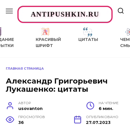
Перейти
к
ANTIPUSHKIN.RU
содержанию
ДАНИЕ
КРАСИВЫЙ
ЦИТАТЫ
ЧЕМ
РЫТКИ
ШРИФТ
СМ
ГЛАВНАЯ СТРАНИЦА
Александр Григорьевич
Лукашенко: цитаты
АВТОР
НА ЧТЕНИЕ
usovanton
6 мин.
ПРОСМОТРОВ
ОПУБЛИКОВАНО
36
27.07.2023