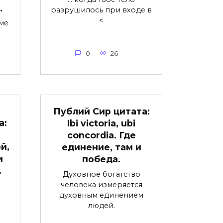
…
разрушилось при входе в
<
ме
0
26
Публий Сир цитата:
а:
Ibi victoria, ubi
concordia. Где
й,
единение, там и
м
победа.
…
Духовное богатство
человека измеряется
духовным единением
людей.