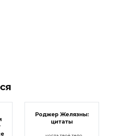
ся
Роджер Желязны:
и
цитаты
у
се
… когда твоё тело