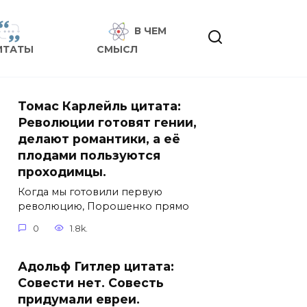
В ЧЕМ
ИТАТЫ
СМЫСЛ
Томас Карлейль цитата:
Революции готовят гении,
делают романтики, а её
плодами пользуются
проходимцы.
Когда мы готовили первую
революцию, Порошенко прямо
0
1.8k.
Адольф Гитлер цитата:
Совести нет. Совесть
придумали евреи.