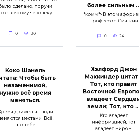
более сильным 
было сделано, поручи
это занятому человеку.
"комм.">В этом афориз
профессор Смяткин
0
30
0
24
Хэлфорд Джон
Коко Шанель
Маккиндер цитат
итата: Чтобы быть
Тот, кто правит
незаменимой,
Восточной Европо
нужно всё время
владеет Сердце
меняться.
земли; Тот, кто 
Время движется. Люди
Кто владеет
еняются местами. Всё,
информацией, тот
что тебе
владеет миром.