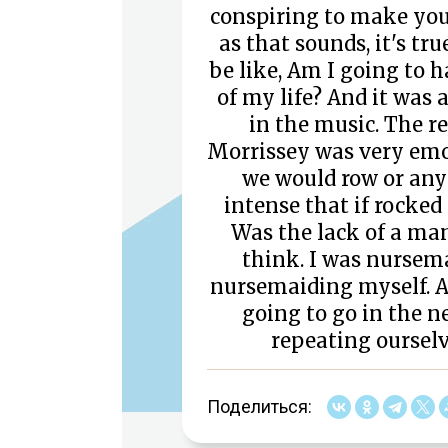
conspiring to make you r
as that sounds, it's tr
be like, Am I going to h
of my life? And it was 
in the music. The 
Morrissey was very emoti
we would row or anyt
intense that if rocked 
Was the lack of a ma
think. I was nursem
nursemaiding myself. A
going to go in the n
repeating ourselv
Поделиться: