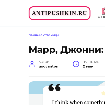
Перейти
к
ANTIPUSHKIN.RU
содержанию
ОТ
ГЛАВНАЯ СТРАНИЦА
Марр, Джонни:
АВТОР
НА ЧТЕНИЕ
usovanton
2 мин.
I think when somethin