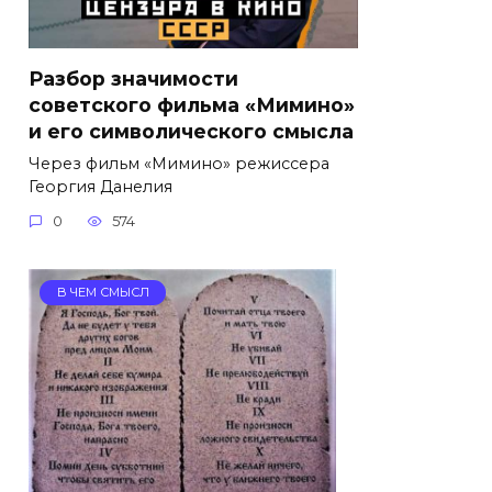
Разбор значимости
советского фильма «Мимино»
и его символического смысла
Через фильм «Мимино» режиссера
Георгия Данелия
0
574
В ЧЕМ СМЫСЛ