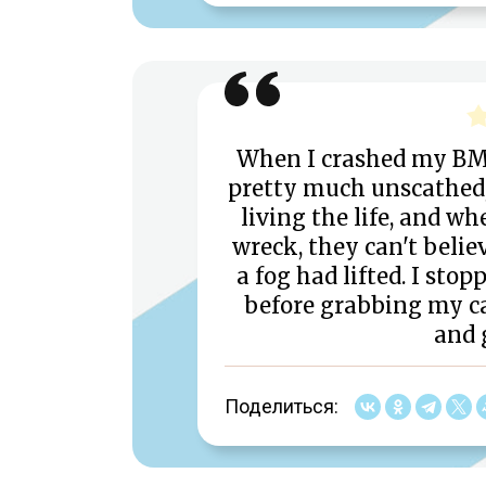
When I crashed my B
pretty much unscathed, 
living the life, and wh
wreck, they can't believ
a fog had lifted. I sto
before grabbing my ca
and 
Поделиться: