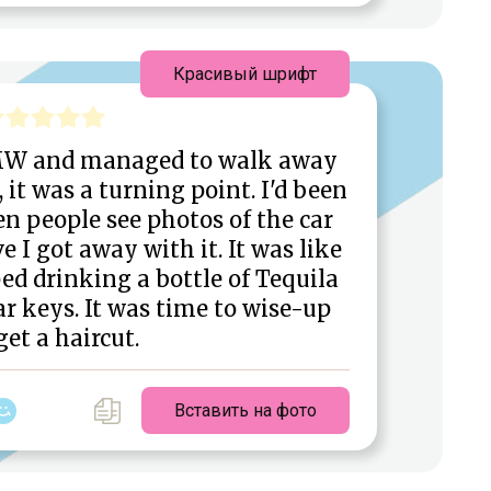
Красивый шрифт
MW and managed to walk away
it was a turning point. I'd been
en people see photos of the car
e I got away with it. It was like
pped drinking a bottle of Tequila
r keys. It was time to wise-up
get a haircut.
Вставить на фото