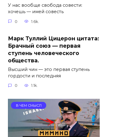
У нас вообще свобода совести:
хочешь — имей совесть
0
1.6k.
Марк Туллий Цицерон цитата:
Брачный союз — первая
ступень человеческого
общества.
Высший чин — это первая ступень
гордости и последняя
0
1.1k.
В ЧЕМ СМЫСЛ