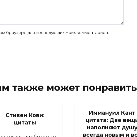
 этом браузере для последующих моих комментариев.
ам также может понравить
Иммануил Кант
Стивен Кови:
цитата: Две вещ
цитаты
наполняют душ
всегда новым и в
ли хочешь, чтобы что-то