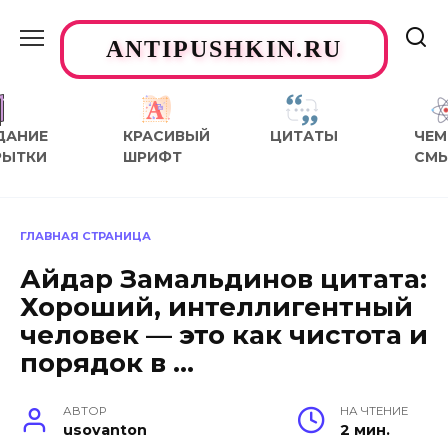
Перейти
к
ANTIPUSHKIN.RU
содержанию
ДАНИЕ
КРАСИВЫЙ
ЦИТАТЫ
ЧЕМ
РЫТКИ
ШРИФТ
СМ
ГЛАВНАЯ СТРАНИЦА
Айдар Замальдинов цитата:
Хороший, интеллигентный
человек — это как чистота и
порядок в …
АВТОР
НА ЧТЕНИЕ
usovanton
2 мин.