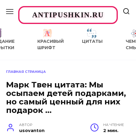
Перейти
к
ANTIPUSHKIN.RU
содержанию
ДАНИЕ
КРАСИВЫЙ
ЦИТАТЫ
ЧЕМ
РЫТКИ
ШРИФТ
СМ
ГЛАВНАЯ СТРАНИЦА
Марк Твен цитата: Мы
осыпаем детей подарками,
но самый ценный для них
подарок …
АВТОР
НА ЧТЕНИЕ
usovanton
2 мин.