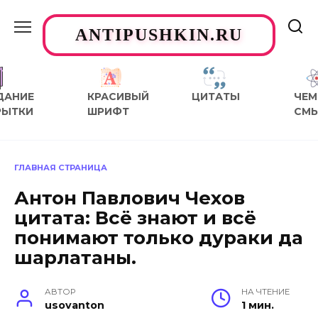
Перейти
к
ANTIPUSHKIN.RU
содержанию
ДАНИЕ
КРАСИВЫЙ
ЦИТАТЫ
ЧЕМ
РЫТКИ
ШРИФТ
СМ
ГЛАВНАЯ СТРАНИЦА
Антон Павлович Чехов
цитата: Всё знают и всё
понимают только дураки да
шарлатаны.
АВТОР
НА ЧТЕНИЕ
usovanton
1 мин.