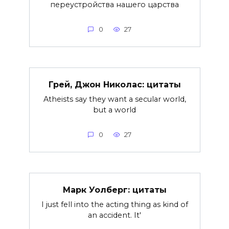
переустройства нашего царства
0
27
Грей, Джон Николас: цитаты
Atheists say they want a secular world,
but a world
0
27
Марк Уолберг: цитаты
I just fell into the acting thing as kind of
an accident. It'