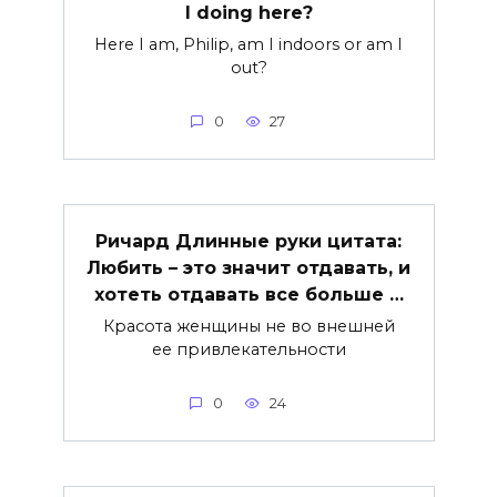
I doing here?
Here I am, Philip, am I indoors or am I
out?
0
27
Ричард Длинные руки цитата:
Любить – это значит отдавать, и
хотеть отдавать все больше …
Красота женщины не во внешней
ее привлекательности
0
24