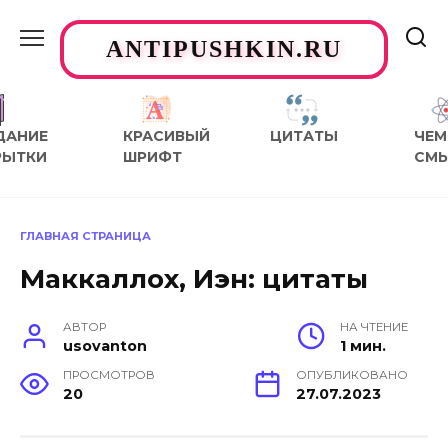
Перейти
к
ANTIPUSHKIN.RU
содержанию
ДАНИЕ
КРАСИВЫЙ
ЦИТАТЫ
ЧЕМ
РЫТКИ
ШРИФТ
СМ
ГЛАВНАЯ СТРАНИЦА
Маккаллох, Иэн: цитаты
АВТОР
НА ЧТЕНИЕ
usovanton
1 мин.
ПРОСМОТРОВ
ОПУБЛИКОВАНО
20
27.07.2023