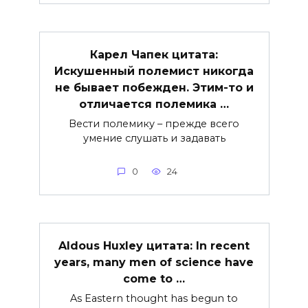
Карел Чапек цитата:
Искушенный полемист никогда
не бывает побежден. Этим-то и
отличается полемика …
Вести полемику – прежде всего
умение слушать и задавать
0
24
Aldous Huxley цитата: In recent
years, many men of science have
come to …
As Eastern thought has begun to