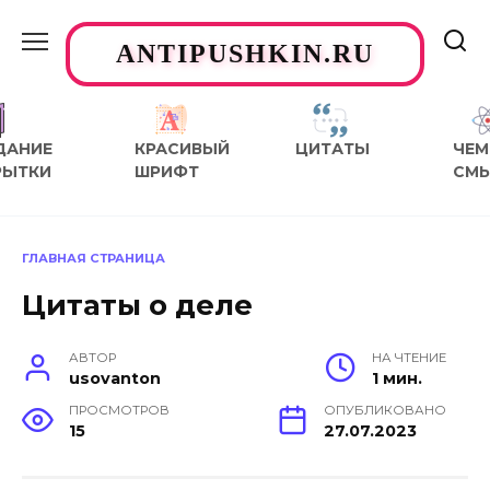
Перейти
к
ANTIPUSHKIN.RU
содержанию
ДАНИЕ
КРАСИВЫЙ
ЦИТАТЫ
ЧЕМ
РЫТКИ
ШРИФТ
СМ
ГЛАВНАЯ СТРАНИЦА
Цитаты о деле
АВТОР
НА ЧТЕНИЕ
usovanton
1 мин.
ПРОСМОТРОВ
ОПУБЛИКОВАНО
15
27.07.2023