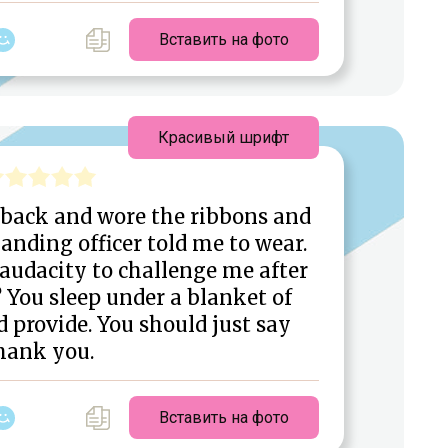
Вставить на фото
Красивый шрифт
e back and wore the ribbons and
ding officer told me to wear.
audacity to challenge me after
 You sleep under a blanket of
 provide. You should just say
hank you.
Вставить на фото