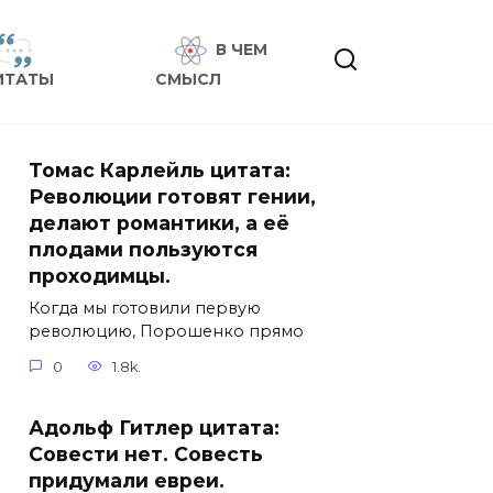
В ЧЕМ
ИТАТЫ
СМЫСЛ
Томас Карлейль цитата:
Революции готовят гении,
делают романтики, а её
плодами пользуются
проходимцы.
Когда мы готовили первую
революцию, Порошенко прямо
0
1.8k.
Адольф Гитлер цитата:
Совести нет. Совесть
придумали евреи.