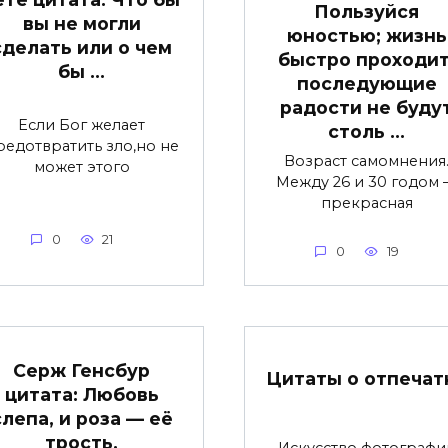
Пользуйся
вы не могли
юностью; жизнь
сделать или о чем
быстро проходит
бы …
последующие
радости не буду
Если Бог желает
столь …
редотвратить зло,но не
Возраст самомнения
может этого
Между 26 и 30 годом
прекрасная
0
21
0
19
Серж Генсбур
Цитаты о отпечат
цитата: Любовь
слепа, и роза — её
трость.