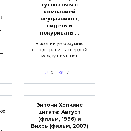
тусоваться с
компанией
:
неудачников,
сидеть и
т
покуривать …
Высокий ум безумию
.
сосед. Границы твердой
 —
между ними нет.
0
17
Энтони Хопкинс
ке
цитата: Август
(фильм, 1996) и
Вихрь (фильм, 2007)