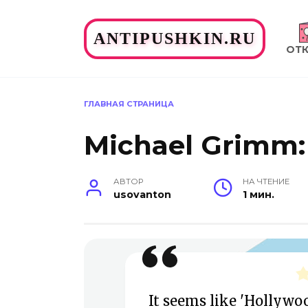
Перейти
к
ANTIPUSHKIN.RU
содержанию
ОТ
ГЛАВНАЯ СТРАНИЦА
Michael Grimm
АВТОР
НА ЧТЕНИЕ
usovanton
1 мин.
It seems like 'Hollywo