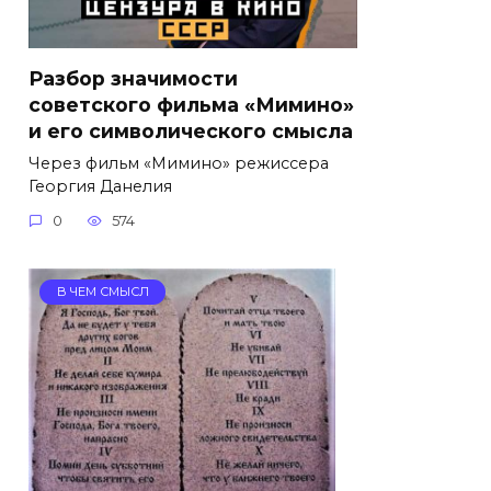
Разбор значимости
советского фильма «Мимино»
и его символического смысла
Через фильм «Мимино» режиссера
Георгия Данелия
0
574
В ЧЕМ СМЫСЛ