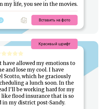
n my life, you see in the movies.
Вставить на фото
Красивый шрифт
't have allowed my emotions to
me and lose my cool. I have
l Scotto, which he graciously
scheduling a lunch soon. In the
d I'll be working hard for my
like flood insurance that is so
 in my district post-Sandy.