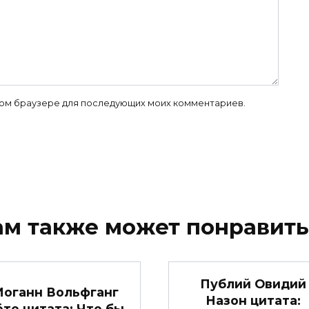
 этом браузере для последующих моих комментариев.
ам также может понравить
Публий Овидий
Иоганн Вольфганг
Назон цитата:
ёте цитата: Что бы