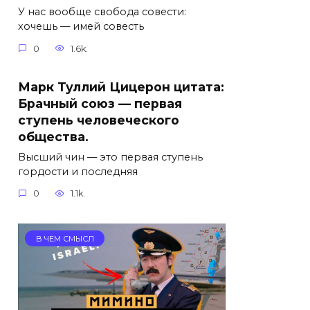
У нас вообще свобода совести:
хочешь — имей совесть
0
1.6k.
Марк Туллий Цицерон цитата:
Брачный союз — первая
ступень человеческого
общества.
Высший чин — это первая ступень
гордости и последняя
0
1.1k.
В ЧЕМ СМЫСЛ