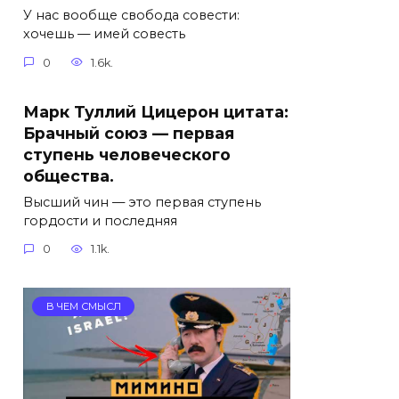
У нас вообще свобода совести:
хочешь — имей совесть
0
1.6k.
Марк Туллий Цицерон цитата:
Брачный союз — первая
ступень человеческого
общества.
Высший чин — это первая ступень
гордости и последняя
0
1.1k.
В ЧЕМ СМЫСЛ