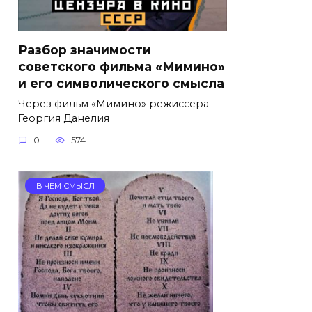
Разбор значимости
советского фильма «Мимино»
и его символического смысла
Через фильм «Мимино» режиссера
Георгия Данелия
0
574
В ЧЕМ СМЫСЛ