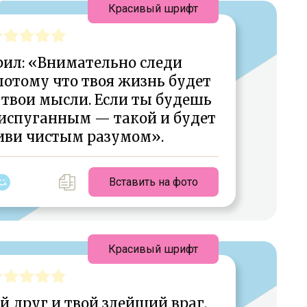
Красивый шрифт
рил: «Внимательно следи
потому что твоя жизнь будет
твои мысли. Если ты будешь
испуганным — такой и будет
иви чистым разумом».
Вставить на фото
Красивый шрифт
 друг и твой злейший враг.