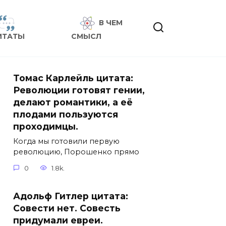
В ЧЕМ
ИТАТЫ
СМЫСЛ
Томас Карлейль цитата:
Революции готовят гении,
делают романтики, а её
плодами пользуются
проходимцы.
Когда мы готовили первую
революцию, Порошенко прямо
0
1.8k.
Адольф Гитлер цитата:
Совести нет. Совесть
придумали евреи.