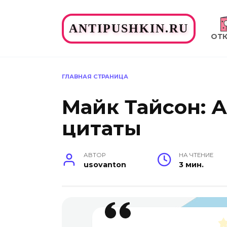
Перейти
к
ANTIPUSHKIN.RU
содержанию
ОТ
ГЛАВНАЯ СТРАНИЦА
Майк Тайсон: 
цитаты
АВТОР
НА ЧТЕНИЕ
usovanton
3 мин.