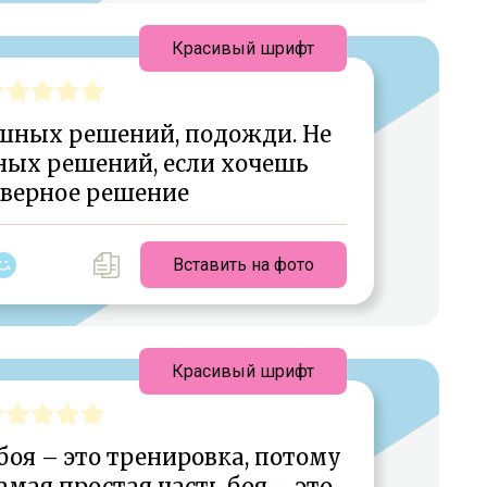
Красивый шрифт
ешных решений, подожди. Не
ых решений, если хочешь
 верное решение
Вставить на фото
Красивый шрифт
боя – это тренировка, потому
самая простая часть боя – это