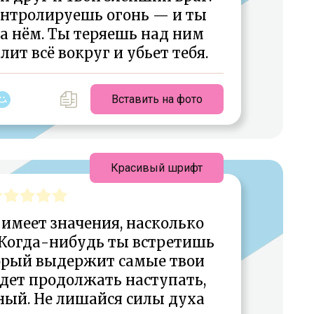
контролируешь огонь — и ты
а нём. Ты теряешь над ним
лит всё вокруг и убьет тебя.
Вставить на фото
Красивый шрифт
имеет значения, насколько
 Когда-нибудь ты встретишь
торый выдержит самые твои
дет продолжать наступать,
ный. Не лишайся силы духа