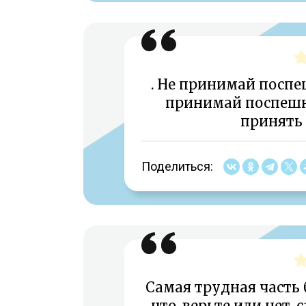
. Не принимай посп
принимай поспешн
принять
Поделиться:
Самая трудная часть 
что, верьте или нет, 