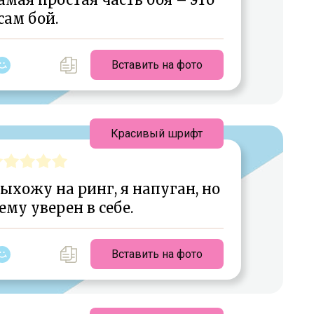
сам бой.
Вставить на фото
Красивый шрифт
ыхожу на ринг, я напуган, но
му уверен в себе.
Вставить на фото