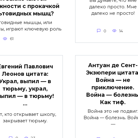
Вы думаете, что мне
жности с прокачкой
далеко просто. Мне
ьтовидных мышц?
далеко не просто!
товидные мышцы, или
ты, играют ключевую роль
0
14
61
Антуан де Сент-
Евгений Павлович
Экзюпери цитата
Леонов цитата:
Война — не
Украл, выпил — в
приключение.
тюрьму, украл,
Война — болезнь
ыпил — в тюрьму!
Как тиф.
…
Война это не подвиг
т, кто открывает школу,
Война — болезнь. Вой
закрывает тюрьму.
—