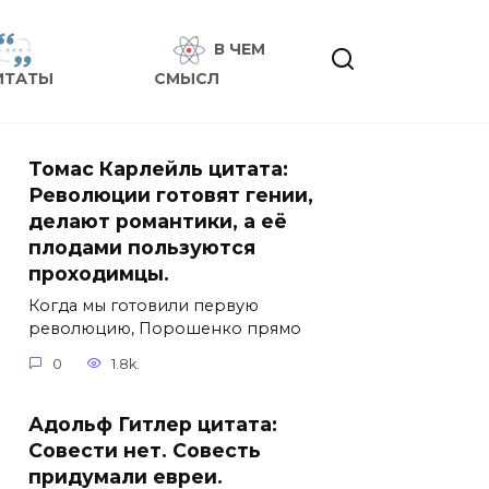
В ЧЕМ
ИТАТЫ
СМЫСЛ
Томас Карлейль цитата:
Революции готовят гении,
делают романтики, а её
плодами пользуются
проходимцы.
Когда мы готовили первую
революцию, Порошенко прямо
0
1.8k.
Адольф Гитлер цитата:
Совести нет. Совесть
придумали евреи.