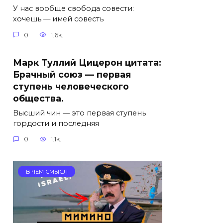
У нас вообще свобода совести:
хочешь — имей совесть
0
1.6k.
Марк Туллий Цицерон цитата:
Брачный союз — первая
ступень человеческого
общества.
Высший чин — это первая ступень
гордости и последняя
0
1.1k.
В ЧЕМ СМЫСЛ