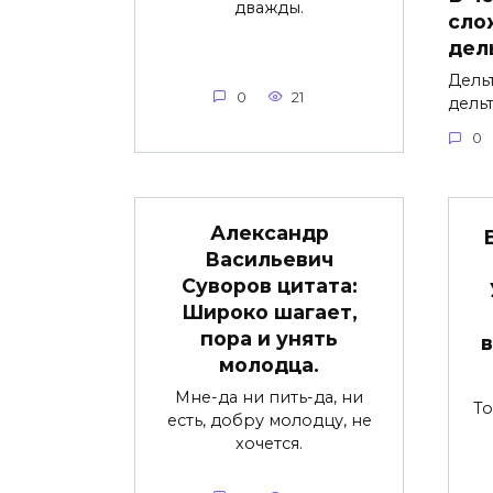
дважды.
сло
дел
Дель
0
21
дель
0
Александр
Васильевич
Суворов цитата:
Широко шагает,
пора и унять
в
молодца.
Мне-да ни пить-да, ни
То
есть, добру молодцу, не
хочется.