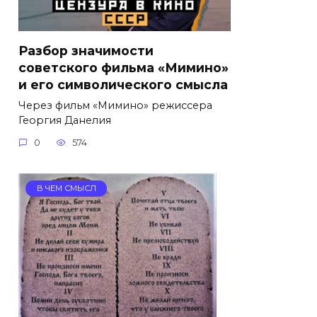
Разбор значимости
советского фильма «Мимино»
и его символического смысла
Через фильм «Мимино» режиссера
Георгия Данелия
0
574
В ЧЕМ СМЫСЛ