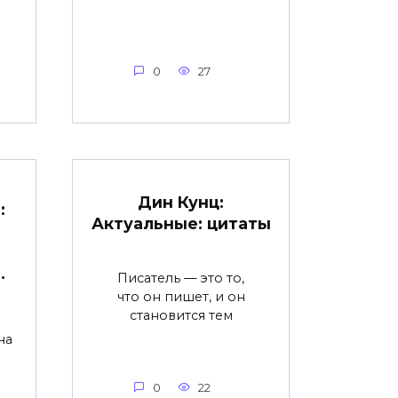
0
27
Дин Кунц:
:
Актуальные: цитаты
.
Писатель — это то,
что он пишет, и он
становится тем
.
на
0
22