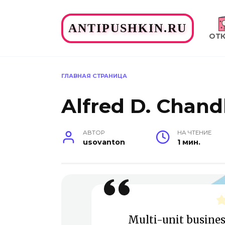
Перейти
к
ANTIPUSHKIN.RU
содержанию
ОТ
ГЛАВНАЯ СТРАНИЦА
Alfred D. Chandl
АВТОР
НА ЧТЕНИЕ
usovanton
1 мин.
Multi-unit busines