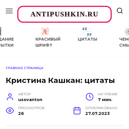
Перейти
к
ANTIPUSHKIN.RU
содержанию
ДАНИЕ
КРАСИВЫЙ
ЦИТАТЫ
ЧЕМ
РЫТКИ
ШРИФТ
СМ
ГЛАВНАЯ СТРАНИЦА
Кристина Кашкан: цитаты
АВТОР
НА ЧТЕНИЕ
usovanton
7 мин.
ПРОСМОТРОВ
ОПУБЛИКОВАНО
26
27.07.2023