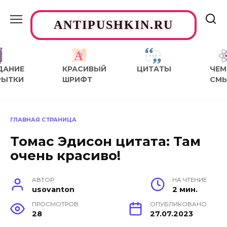
Перейти
к
ANTIPUSHKIN.RU
содержанию
ДАНИЕ
КРАСИВЫЙ
ЦИТАТЫ
ЧЕМ
РЫТКИ
ШРИФТ
СМ
ГЛАВНАЯ СТРАНИЦА
Томас Эдисон цитата: Там
очень красиво!
АВТОР
НА ЧТЕНИЕ
usovanton
2 мин.
ПРОСМОТРОВ
ОПУБЛИКОВАНО
28
27.07.2023