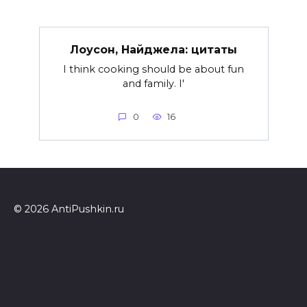
Лоусон, Найджела: цитаты
I think cooking should be about fun
and family. I'
0
16
© 2026 AntiPushkin.ru