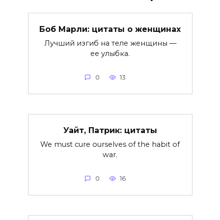
Боб Марли: цитаты о женщинах
Лучший изгиб на теле женщины —
ее улыбка.
0
13
Уайт, Патрик: цитаты
We must cure ourselves of the habit of
war.
0
16