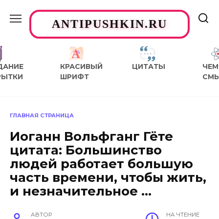
Перейти
к
ANTIPUSHKIN.RU
содержанию
ДАНИЕ
КРАСИВЫЙ
ЦИТАТЫ
ЧЕМ
РЫТКИ
ШРИФТ
СМ
ГЛАВНАЯ СТРАНИЦА
Иоганн Вольфганг Гёте
цитата: Большинство
людей работает большую
часть времени, чтобы жить,
и незначительное …
АВТОР
НА ЧТЕНИЕ