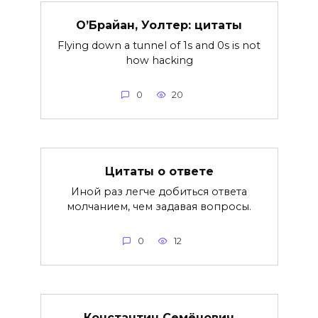
О’Брайан, Уолтер: цитаты
Flying down a tunnel of 1s and 0s is not
how hacking
0
20
Цитаты о ответе
Иной раз легче добиться ответа
молчанием, чем задавая вопросы.
0
12
Константин Семёнович