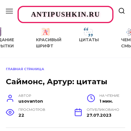
Перейти
к
ANTIPUSHKIN.RU
содержанию
ДАНИЕ
КРАСИВЫЙ
ЦИТАТЫ
ЧЕМ
РЫТКИ
ШРИФТ
СМ
ГЛАВНАЯ СТРАНИЦА
Саймонс, Артур: цитаты
АВТОР
НА ЧТЕНИЕ
usovanton
1 мин.
ПРОСМОТРОВ
ОПУБЛИКОВАНО
22
27.07.2023