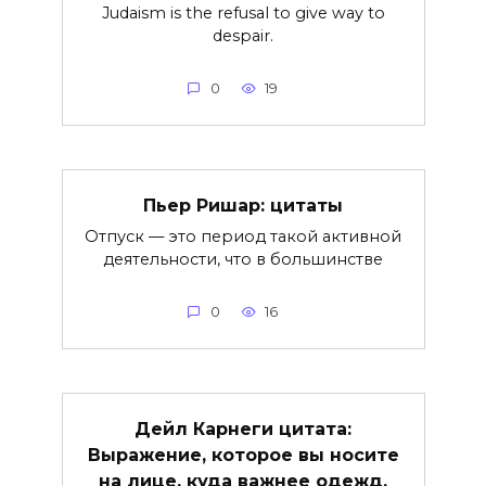
Judaism is the refusal to give way to
despair.
0
19
Пьер Ришар: цитаты
Отпуск — это период такой активной
деятельности, что в большинстве
0
16
Дейл Карнеги цитата:
Выражение, которое вы носите
на лице, куда важнее одежд,