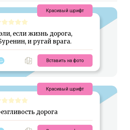
Красивый шрифт
эли, если жизнь дорога,
уренин, и ругай врага.
Вставить на фото
Красивый шрифт
езгливость дорога