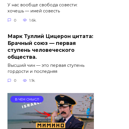
У нас вообще свобода совести:
хочешь — имей совесть
0
1.6k.
Марк Туллий Цицерон цитата:
Брачный союз — первая
ступень человеческого
общества.
Высший чин — это первая ступень
гордости и последняя
0
1.1k.
В ЧЕМ СМЫСЛ