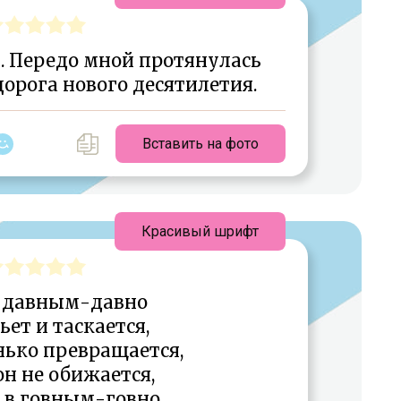
. Передо мной протянулась
дорога нового десятилетия.
Вставить на фото
Красивый шрифт
о давным-давно
ьет и таскается,
нько превращается,
он не обижается,
 в говным-говно.