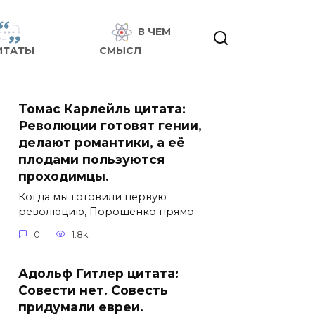
В ЧЕМ
ИТАТЫ
СМЫСЛ
Томас Карлейль цитата:
Революции готовят гении,
делают романтики, а её
плодами пользуются
проходимцы.
Когда мы готовили первую
революцию, Порошенко прямо
0
1.8k.
Адольф Гитлер цитата:
Совести нет. Совесть
придумали евреи.