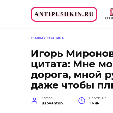
Перейти
к
ANTIPUSHKIN.RU
содержанию
ОТ
ГЛАВНАЯ СТРАНИЦА
Игорь Миронов
цитата: Мне мо
дорога, мной 
даже чтобы пл
АВТОР
НА ЧТЕНИЕ
usovanton
1 мин.