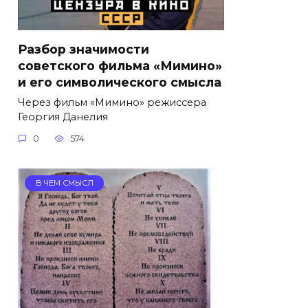
Разбор значимости
советского фильма «Мимино»
и его символического смысла
Через фильм «Мимино» режиссера
Георгия Данелия
0
574
В ЧЕМ СМЫСЛ