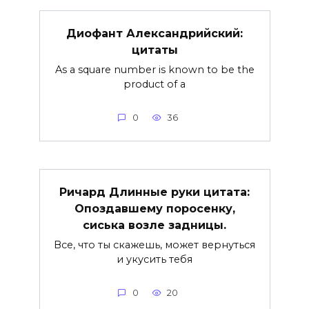
Диофант Александрийский:
цитаты
As a square number is known to be the
product of a
0
36
Ричард Длинные руки цитата:
Опоздавшему поросенку,
сиська возле задницы.
Все, что ты скажешь, может вернуться
и укусить тебя
0
20