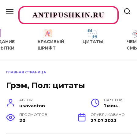
Перейти
к
ANTIPUSHKIN.RU
содержанию
ДАНИЕ
КРАСИВЫЙ
ЦИТАТЫ
ЧЕМ
РЫТКИ
ШРИФТ
СМ
ГЛАВНАЯ СТРАНИЦА
Грэм, Пол: цитаты
АВТОР
НА ЧТЕНИЕ
usovanton
1 мин.
ПРОСМОТРОВ
ОПУБЛИКОВАНО
20
27.07.2023