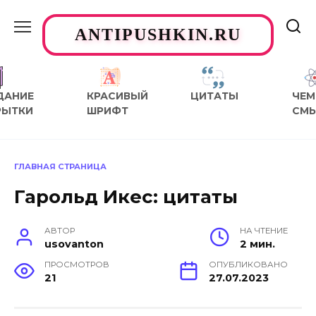
Перейти
к
ANTIPUSHKIN.RU
содержанию
ДАНИЕ
КРАСИВЫЙ
ЦИТАТЫ
ЧЕМ
РЫТКИ
ШРИФТ
СМ
ГЛАВНАЯ СТРАНИЦА
Гарольд Икес: цитаты
АВТОР
НА ЧТЕНИЕ
usovanton
2 мин.
ПРОСМОТРОВ
ОПУБЛИКОВАНО
21
27.07.2023