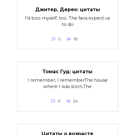
Джитер, Дерек: цитаты
I'd boo myself, too. The fans expect us
to do
0
18
Томас Гуд: цитаты
I remember, I rememberThe house
where I was born,The
0
24
Цитаты о возрасте