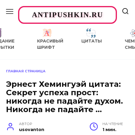
Перейти
к
ANTIPUSHKIN.RU
содержанию
ДАНИЕ
КРАСИВЫЙ
ЦИТАТЫ
ЧЕМ
РЫТКИ
ШРИФТ
СМ
ГЛАВНАЯ СТРАНИЦА
Эрнест Хемингуэй цитата:
Секрет успеха прост:
никогда не падайте духом.
Никогда не падайте …
АВТОР
НА ЧТЕНИЕ
usovanton
1 мин.