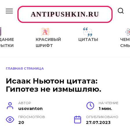
Перейти
к
ANTIPUSHKIN.RU
содержанию
ДАНИЕ
КРАСИВЫЙ
ЦИТАТЫ
ЧЕМ
РЫТКИ
ШРИФТ
СМ
ГЛАВНАЯ СТРАНИЦА
Исаак Ньютон цитата:
Гипотез не измышляю.
АВТОР
НА ЧТЕНИЕ
usovanton
1 мин.
ПРОСМОТРОВ
ОПУБЛИКОВАНО
20
27.07.2023