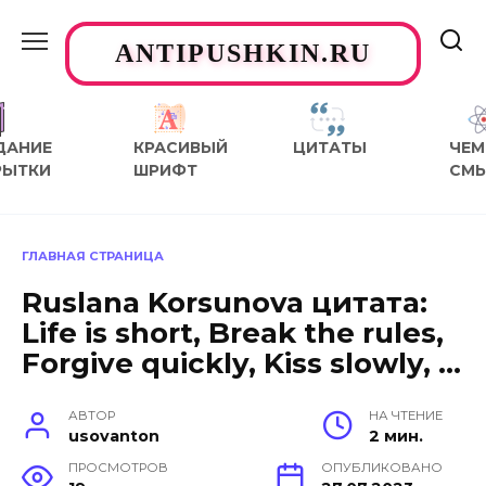
Перейти
к
ANTIPUSHKIN.RU
содержанию
ДАНИЕ
КРАСИВЫЙ
ЦИТАТЫ
ЧЕМ
РЫТКИ
ШРИФТ
СМ
ГЛАВНАЯ СТРАНИЦА
Ruslana Korsunova цитата:
Life is short, Break the rules,
Forgive quickly, Kiss slowly, …
АВТОР
НА ЧТЕНИЕ
usovanton
2 мин.
ПРОСМОТРОВ
ОПУБЛИКОВАНО