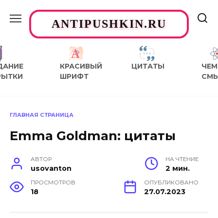
Перейти
к
ANTIPUSHKIN.RU
содержанию
ДАНИЕ
КРАСИВЫЙ
ЦИТАТЫ
ЧЕМ
РЫТКИ
ШРИФТ
СМ
ГЛАВНАЯ СТРАНИЦА
Emma Goldman: цитаты
АВТОР
НА ЧТЕНИЕ
usovanton
2 мин.
ПРОСМОТРОВ
ОПУБЛИКОВАНО
18
27.07.2023