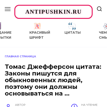
Перейти
к
ANTIPUSHKIN.RU
содержанию
ДАНИЕ
КРАСИВЫЙ
ЦИТАТЫ
ЧЕМ
РЫТКИ
ШРИФТ
СМ
ГЛАВНАЯ СТРАНИЦА
Томас Джефферсон цитата:
Законы пишутся для
обыкновенных людей,
поэтому они должны
основываться на …
АВТОР
НА ЧТЕНИЕ