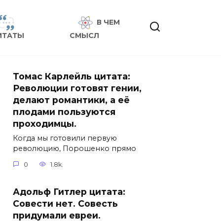
В ЧЕМ
ИТАТЫ
СМЫСЛ
Томас Карлейль цитата:
Революции готовят гении,
делают романтики, а её
плодами пользуются
проходимцы.
Когда мы готовили первую
революцию, Порошенко прямо
0
1.8k.
Адольф Гитлер цитата:
Совести нет. Совесть
придумали евреи.