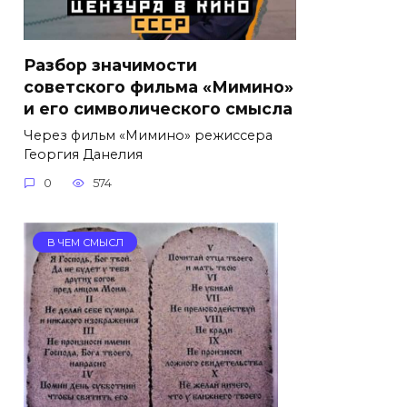
Разбор значимости
советского фильма «Мимино»
и его символического смысла
Через фильм «Мимино» режиссера
Георгия Данелия
0
574
В ЧЕМ СМЫСЛ