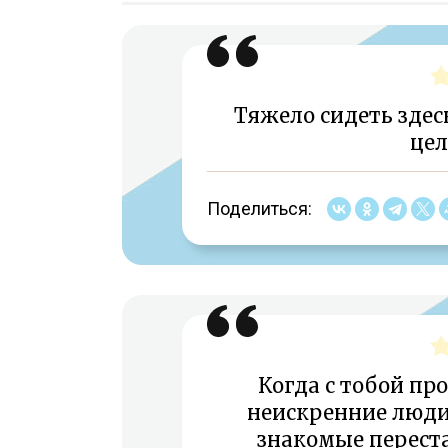
Тяжело сидеть здесь
цел
Поделиться:
Когда с тобой пр
неискренние люди 
знакомые переста