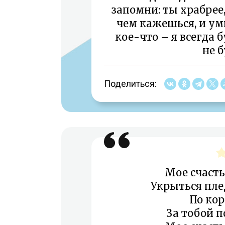
запомни: ты храбрее,
чем кажешься, и ум
кое-что – я всегда 
не б
Поделиться:
Мое счасть
Укрыться пле
По ко
За тобой п