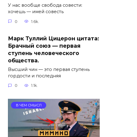
У нас вообще свобода совести:
хочешь — имей совесть
0
1.6k.
Марк Туллий Цицерон цитата:
Брачный союз — первая
ступень человеческого
общества.
Высший чин — это первая ступень
гордости и последняя
0
1.1k.
В ЧЕМ СМЫСЛ