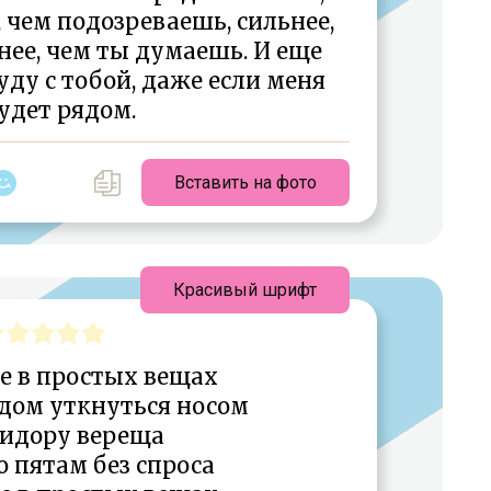
 чем подозреваешь, сильнее,
нее, чем ты думаешь. И еще
буду с тобой, даже если меня
удет рядом.
Вставить на фото
Красивый шрифт
е в простых вещах
дом уткнуться носом
ридору вереща
о пятам без спроса