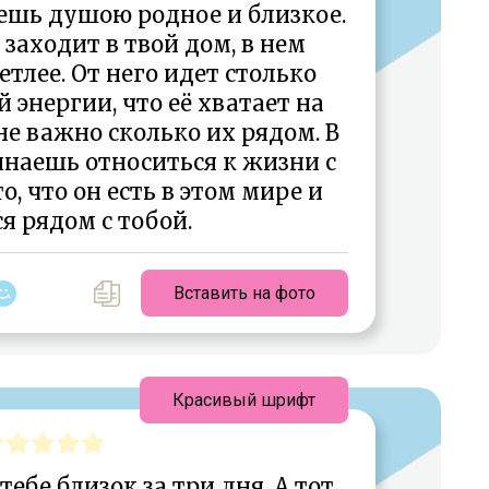
уешь душою родное и близкое.
 заходит в твой дом, в нем
етлее. От него идет столько
 энергии, что её хватает на
е важно сколько их рядом. В
наешь относиться к жизни с
о, что он есть в этом мире и
я рядом с тобой.
Вставить на фото
Красивый шрифт
ебе близок за три дня. А тот,