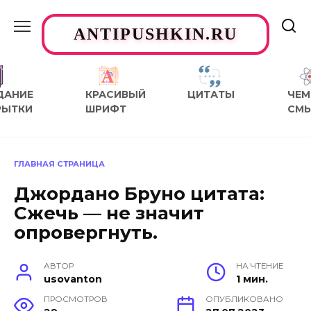
Перейти
к
ANTIPUSHKIN.RU
содержанию
ДАНИЕ
КРАСИВЫЙ
ЦИТАТЫ
ЧЕМ
РЫТКИ
ШРИФТ
СМ
ГЛАВНАЯ СТРАНИЦА
Джордано Бруно цитата:
Сжечь — не значит
опровергнуть.
АВТОР
НА ЧТЕНИЕ
usovanton
1 мин.
ПРОСМОТРОВ
ОПУБЛИКОВАНО