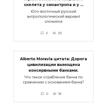
скелета у синантропа и у …
Юго-восточный русский
антропологический вариант
сложился
0
26
Alberto Moravia цитата: Дорога
цивилизации вымощена
консервными банками.
Что такое ограбление банка по
сравнению с основанием банка?
0
18