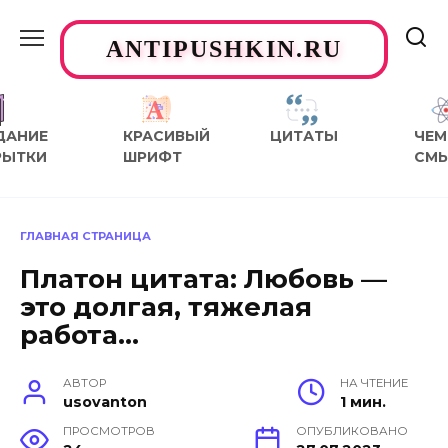
Перейти
к
ANTIPUSHKIN.RU
содержанию
ДАНИЕ
КРАСИВЫЙ
ЦИТАТЫ
ЧЕМ
РЫТКИ
ШРИФТ
СМ
ГЛАВНАЯ СТРАНИЦА
Платон цитата: Любовь —
это долгая, тяжелая
работа…
АВТОР
НА ЧТЕНИЕ
usovanton
1 мин.
ПРОСМОТРОВ
ОПУБЛИКОВАНО