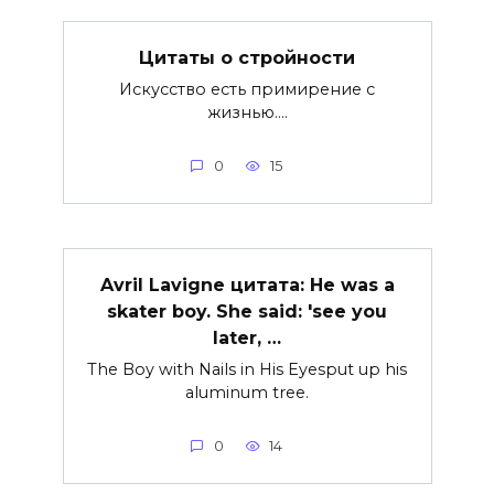
Цитаты о стройности
Искусство есть примирение с
жизнью.…
0
15
Avril Lavigne цитата: He was a
skater boy. She said: 'see you
later, …
The Boy with Nails in His Eyesput up his
aluminum tree.
0
14