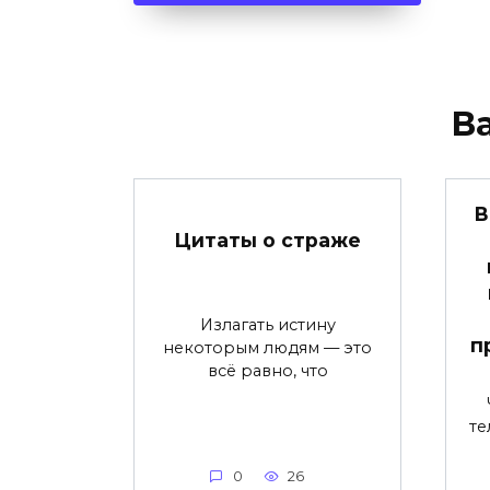
В
В
Цитаты о страже
Излагать истину
п
некоторым людям — это
всё равно, что
те
0
26