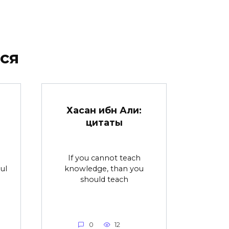
ся
Хасан ибн Али:
цитаты
If you cannot teach
ul
knowledge, than you
should teach
0
12