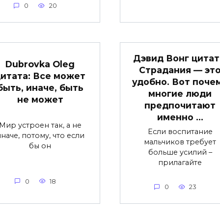
0
20
Дэвид Вонг цитат
Dubrovka Oleg
Страдания — эт
итата: Все может
удобно. Вот поче
быть, иначе, быть
многие люди
не может
предпочитают
именно …
Мир устроен так, а не
Если воспитание
наче, потому, что если
мальчиков требует
бы он
больше усилий –
прилагайте
0
18
0
23