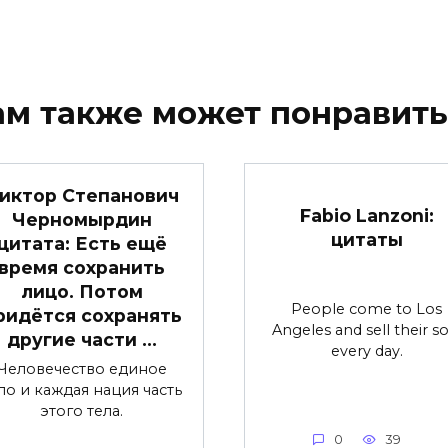
ам также может понравить
иктор Степанович
Fabio Lanzoni:
Черномырдин
цитаты
цитата: Есть ещё
время сохранить
лицо. Потом
People come to Los
ридётся сохранять
Angeles and sell their so
другие части …
every day.
Человечество единое
ло и каждая нация часть
этого тела.
0
39