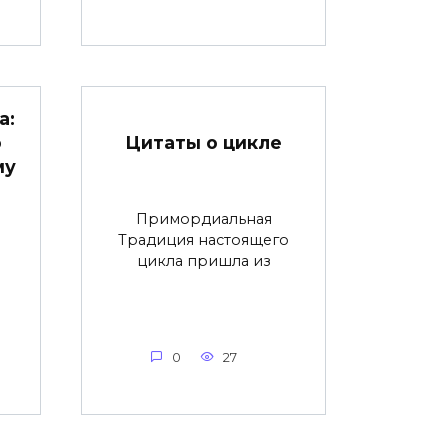
а:
Цитаты о цикле
о
му
Примордиальная
Традиция настоящего
цикла пришла из
0
27