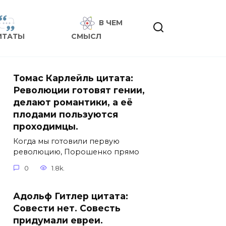
В ЧЕМ
ИТАТЫ
СМЫСЛ
Томас Карлейль цитата:
Революции готовят гении,
делают романтики, а её
плодами пользуются
проходимцы.
Когда мы готовили первую
революцию, Порошенко прямо
0
1.8k.
Адольф Гитлер цитата:
Совести нет. Совесть
придумали евреи.