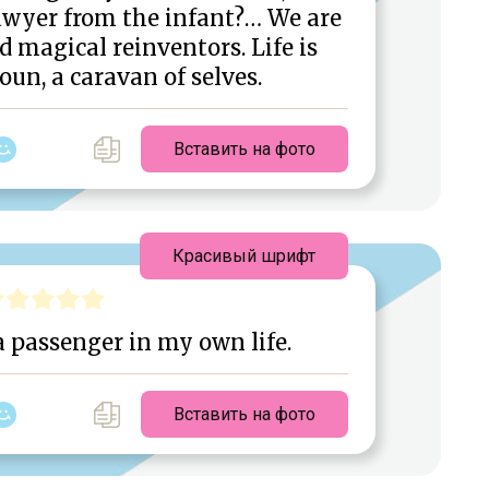
lawyer from the infant?… We are
d magical reinventors. Life is
noun, a caravan of selves.
Вставить на фото
Красивый шрифт
a passenger in my own life.
Вставить на фото