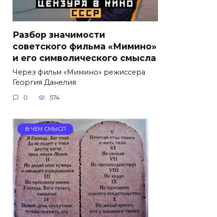
Разбор значимости
советского фильма «Мимино»
и его символического смысла
Через фильм «Мимино» режиссера
Георгия Данелия
0
574
В ЧЕМ СМЫСЛ