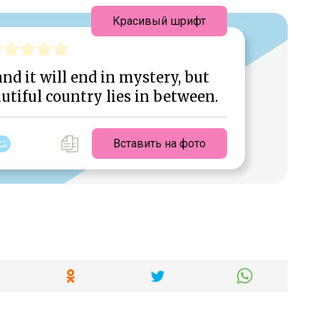
Красивый шрифт
nd it will end in mystery, but
tiful country lies in between.
Вставить на фото