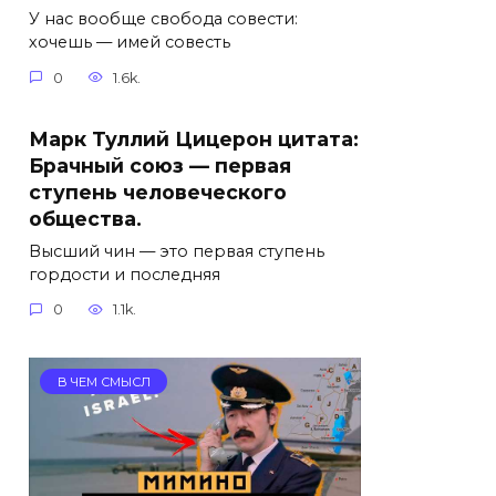
У нас вообще свобода совести:
хочешь — имей совесть
0
1.6k.
Марк Туллий Цицерон цитата:
Брачный союз — первая
ступень человеческого
общества.
Высший чин — это первая ступень
гордости и последняя
0
1.1k.
В ЧЕМ СМЫСЛ