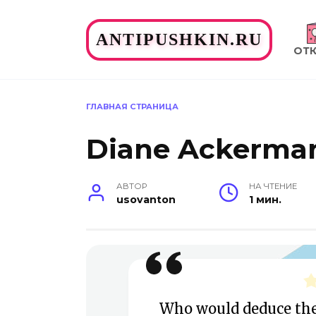
Перейти
к
ANTIPUSHKIN.RU
содержанию
ОТ
ГЛАВНАЯ СТРАНИЦА
Diane Ackerma
АВТОР
НА ЧТЕНИЕ
usovanton
1 мин.
Who would deduce the 