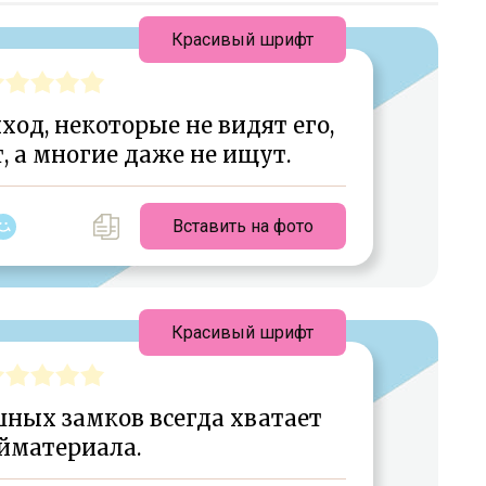
Красивый шрифт
од, некоторые не видят его,
, а многие даже не ищут.
Вставить на фото
Красивый шрифт
шных замков всегда хватает
йматериала.