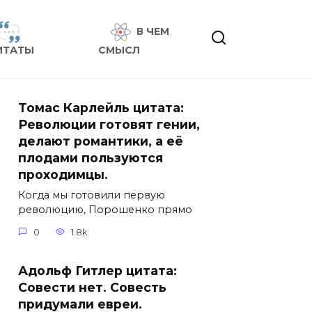
В ЧЕМ
ИТАТЫ
СМЫСЛ
Томас Карлейль цитата:
Революции готовят гении,
делают романтики, а её
плодами пользуются
проходимцы.
Когда мы готовили первую
революцию, Порошенко прямо
0
1.8k.
Адольф Гитлер цитата:
Совести нет. Совесть
придумали евреи.