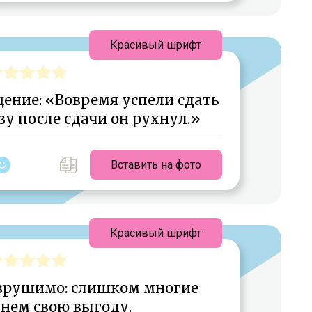
Красивый шрифт
ение: «Вовремя успели сдать
зу после сдачи он рухнул.»
Вставить на фото
Красивый шрифт
зрушимо: слишком многие
 нем свою выгоду.