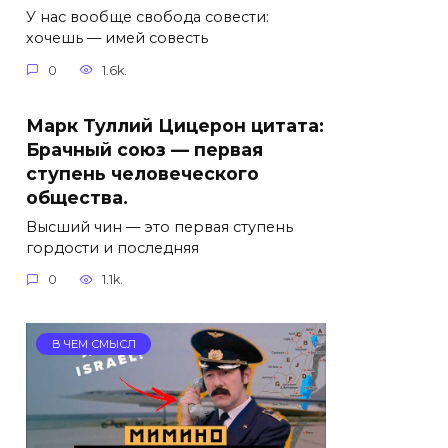
У нас вообще свобода совести:
хочешь — имей совесть
0
1.6k.
Марк Туллий Цицерон цитата:
Брачный союз — первая
ступень человеческого
общества.
Высший чин — это первая ступень
гордости и последняя
0
1.1k.
В ЧЕМ СМЫСЛ