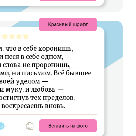
Красивый шрифт
м, что в себе хоронишь,
и неся в себе одном, —
 слова не прорoнишь,
ми, ни письмом. Всё бывшее
воей уделом —
, и муку, и любовь —
остигнув тех пределов,
, воскресаешь вновь.
Вставить на фото