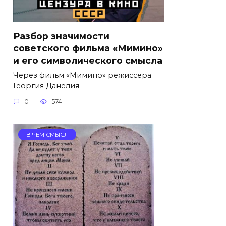
Разбор значимости
советского фильма «Мимино»
и его символического смысла
Через фильм «Мимино» режиссера
Георгия Данелия
0
574
В ЧЕМ СМЫСЛ