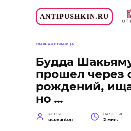
Перейти
к
ANTIPUSHKIN.RU
содержанию
ОТ
ГЛАВНАЯ СТРАНИЦА
Будда Шакьяму
прошел через 
рождений, ища
но …
АВТОР
НА ЧТЕНИЕ
usovanton
2 мин.