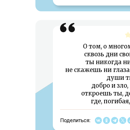
О том, о много
сквозь дни сво
ты никогда ни
не скажешь ни глаза
души т
добро и зло
откроешь ты, д
где, погибая
Поделиться: