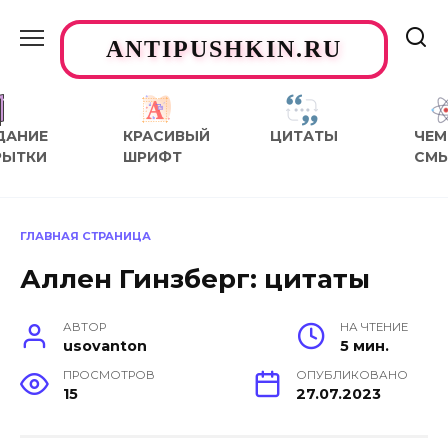
Перейти
к
ANTIPUSHKIN.RU
содержанию
ДАНИЕ
КРАСИВЫЙ
ЦИТАТЫ
ЧЕМ
РЫТКИ
ШРИФТ
СМ
ГЛАВНАЯ СТРАНИЦА
Аллен Гинзберг: цитаты
АВТОР
НА ЧТЕНИЕ
usovanton
5 мин.
ПРОСМОТРОВ
ОПУБЛИКОВАНО
15
27.07.2023