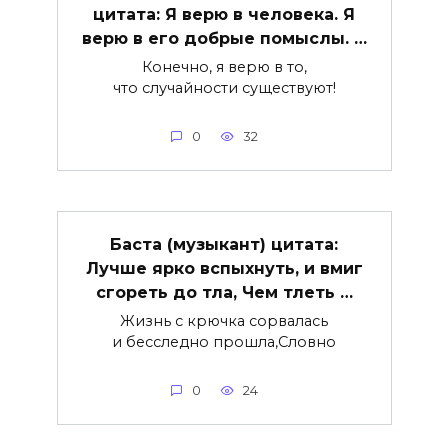
цитата: Я верю в человека. Я
верю в его добрые помыслы. …
Конечно, я верю в то,
что случайности существуют!
0
32
Баста (музыкант) цитата:
Лучше ярко вспыхнуть, и вмиг
сгореть до тла, Чем тлеть …
Жизнь с крючка сорвалась
и бесследно прошла,Словно
0
24