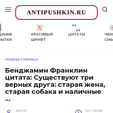
Перейти
к
ANTIPUSHKIN.RU
содержанию
ДАНИЕ
КРАСИВЫЙ
ЦИТАТЫ
ЧЕМ
РЫТКИ
ШРИФТ
СМ
ГЛАВНАЯ СТРАНИЦА
Бенджамин Франклин
цитата: Существуют три
верных друга: старая жена,
старая собака и наличные
…
АВТОР
НА ЧТЕНИЕ