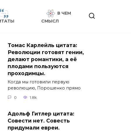
В ЧЕМ
ИТАТЫ
СМЫСЛ
Томас Карлейль цитата:
Революции готовят гении,
делают романтики, а её
плодами пользуются
проходимцы.
Когда мы готовили первую
революцию, Порошенко прямо
0
1.8k.
Адольф Гитлер цитата:
Совести нет. Совесть
придумали евреи.