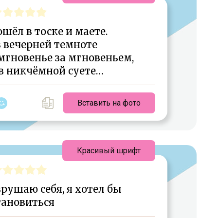
шёл в тоске и маете.
в вечерней темноте
 мгновенье за мгновеньем,
в никчёмной суете…
Вставить на фото
Красивый шрифт
азрушаю себя, я хотел бы
тановиться