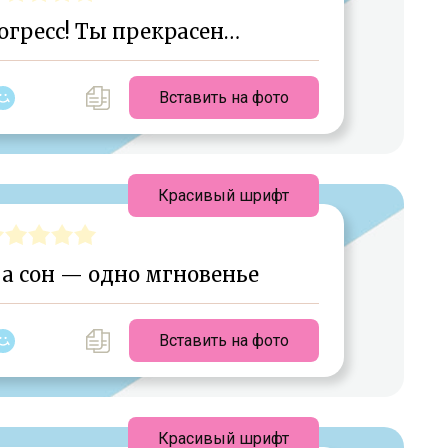
огресс! Ты прекрасен…
Вставить на фото
Красивый шрифт
 а сон — одно мгновенье
Вставить на фото
Красивый шрифт