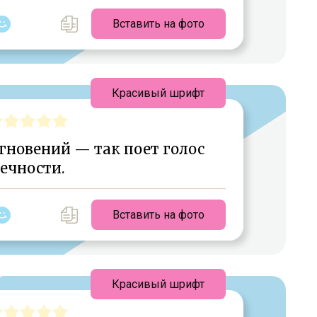
Вставить на фото
Красивый шрифт
гновений — так поет голос
ечности.
Вставить на фото
Красивый шрифт