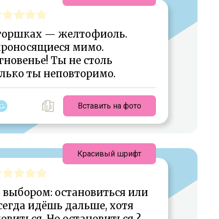
 горшках — желтофиоль.
проносящиеся мимо.
гновенье! Ты не столь
олько ты неповторимо.
Вставить на фото
Красивый шрифт
 выбором: остановиться или
сегда идёшь дальше, хотя
овиться. Но остановиться ?