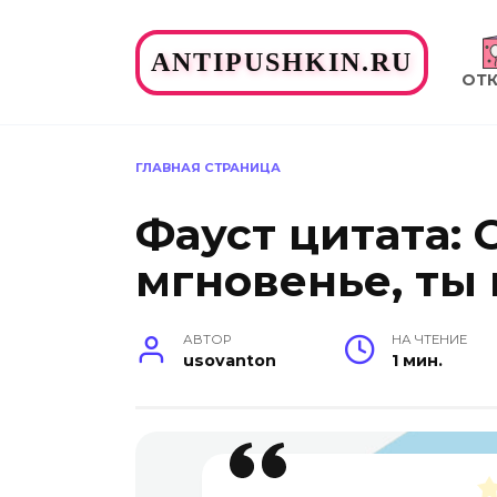
Перейти
к
ANTIPUSHKIN.RU
содержанию
ОТ
ГЛАВНАЯ СТРАНИЦА
Фауст цитата: 
мгновенье, ты
АВТОР
НА ЧТЕНИЕ
usovanton
1 мин.