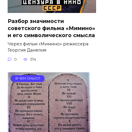
Разбор значимости
советского фильма «Мимино»
и его символического смысла
Через фильм «Мимино» режиссера
Георгия Данелия
0
574
В ЧЕМ СМЫСЛ