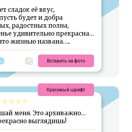
ет сладок её вкус,
усть будет и добра
ых, радостных полна,
енье удивительно прекрасна…
что жизнью названа…..
Вставить на фото
Красивый шрифт
ушай меня. Это архиважно…
рекрасно выглядишь!