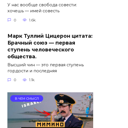
У нас вообще свобода совести:
хочешь — имей совесть
0
1.6k.
Марк Туллий Цицерон цитата:
Брачный союз — первая
ступень человеческого
общества.
Высший чин — это первая ступень
гордости и последняя
0
1.1k.
В ЧЕМ СМЫСЛ