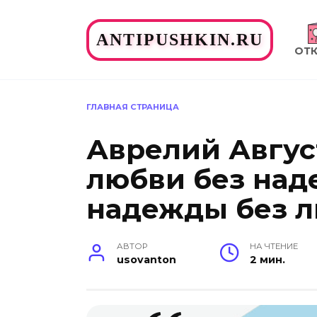
Перейти
к
ANTIPUSHKIN.RU
содержанию
ОТ
ГЛАВНАЯ СТРАНИЦА
Аврелий Авгус
любви без над
надежды без л
АВТОР
НА ЧТЕНИЕ
usovanton
2 мин.