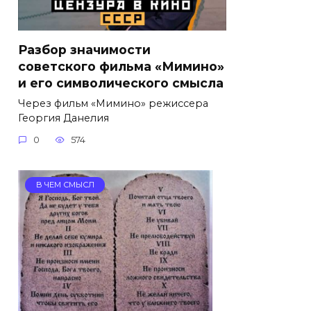
Разбор значимости
советского фильма «Мимино»
и его символического смысла
Через фильм «Мимино» режиссера
Георгия Данелия
0
574
В ЧЕМ СМЫСЛ