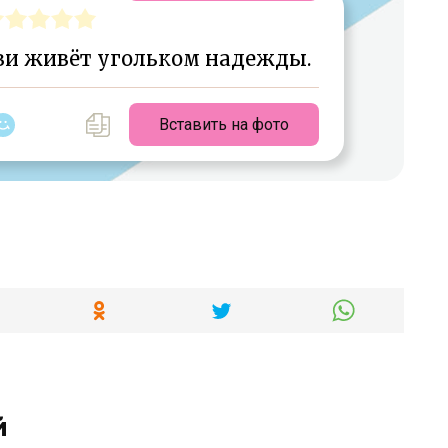
ви живёт угольком надежды.
Вставить на фото
й