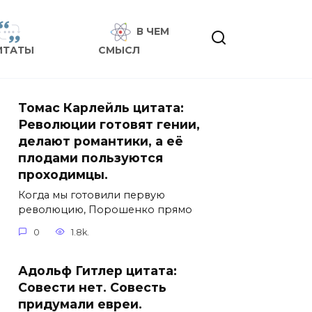
В ЧЕМ
ИТАТЫ
СМЫСЛ
Томас Карлейль цитата:
Революции готовят гении,
делают романтики, а её
плодами пользуются
проходимцы.
Когда мы готовили первую
революцию, Порошенко прямо
0
1.8k.
Адольф Гитлер цитата:
Совести нет. Совесть
придумали евреи.