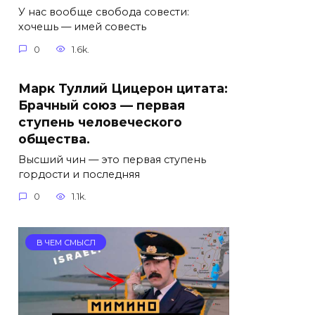
У нас вообще свобода совести:
хочешь — имей совесть
0
1.6k.
Марк Туллий Цицерон цитата:
Брачный союз — первая
ступень человеческого
общества.
Высший чин — это первая ступень
гордости и последняя
0
1.1k.
В ЧЕМ СМЫСЛ