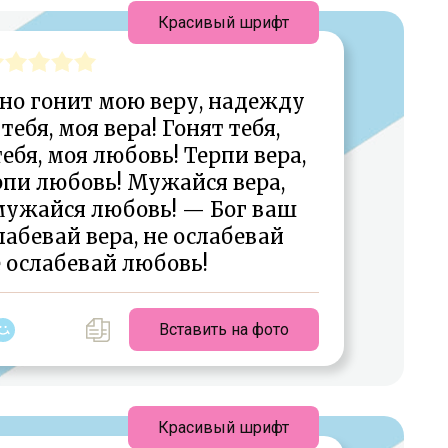
Красивый шрифт
но гонит мою веру, надежду
тебя, моя вера! Гонят тебя,
ебя, моя любовь! Терпи вера,
рпи любовь! Мужайся вера,
мужайся любовь! — Бог ваш
абевай вера, не ослабевай
 ослабевай любовь!
Вставить на фото
Красивый шрифт