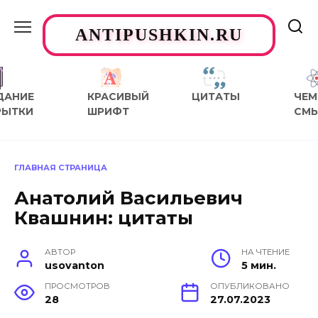
Перейти
к
ANTIPUSHKIN.RU
содержанию
ДАНИЕ
КРАСИВЫЙ
ЦИТАТЫ
ЧЕМ
РЫТКИ
ШРИФТ
СМ
ГЛАВНАЯ СТРАНИЦА
Анатолий Васильевич
Квашнин: цитаты
АВТОР
НА ЧТЕНИЕ
usovanton
5 мин.
ПРОСМОТРОВ
ОПУБЛИКОВАНО
28
27.07.2023