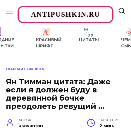
Перейти
к
ANTIPUSHKIN.RU
содержанию
ДАНИЕ
КРАСИВЫЙ
ЦИТАТЫ
ЧЕМ
РЫТКИ
ШРИФТ
СМ
ГЛАВНАЯ СТРАНИЦА
Ян Тимман цитата: Даже
если я должен буду в
деревянной бочке
преодолеть ревущий …
АВТОР
НА ЧТЕНИЕ
usovanton
2 мин.