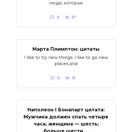
люди, которых
0
27
Марта Плимптон: цитаты
I like to try new things. I like to go new
places and
0
31
Наполеон I Бонапарт цитата:
Мужчина должен спать четыре
часа, женщина — шесть;
больше шести …