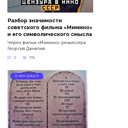
Разбор значимости
советского фильма «Мимино»
и его символического смысла
Через фильм «Мимино» режиссера
Георгия Данелия
0
574
В ЧЕМ СМЫСЛ