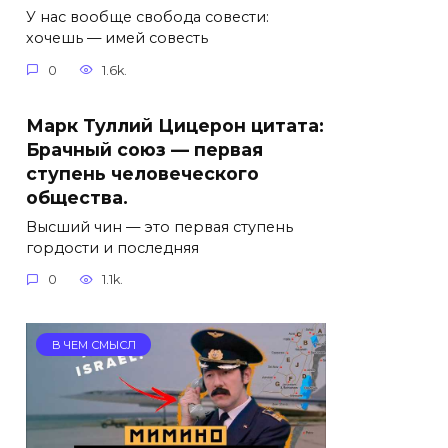
У нас вообще свобода совести:
хочешь — имей совесть
0
1.6k.
Марк Туллий Цицерон цитата:
Брачный союз — первая
ступень человеческого
общества.
Высший чин — это первая ступень
гордости и последняя
0
1.1k.
В ЧЕМ СМЫСЛ