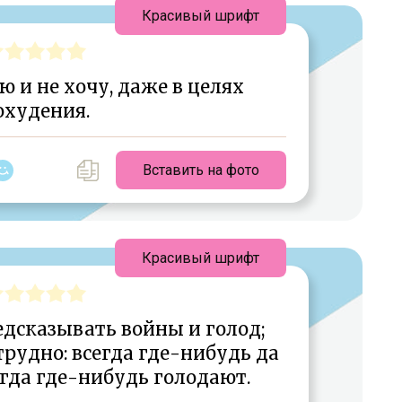
Красивый шрифт
ю и не хочу, даже в целях
охудения.
Вставить на фото
Красивый шрифт
едсказывать войны и голод;
трудно: всегда где-нибудь да
гда где-нибудь голодают.