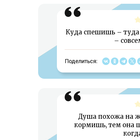
Куда спешишь – туда
– совс
Поделиться:
Душа похожа на ж
кормишь, тем она ш
когд