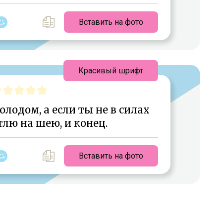
Вставить на фото
Красивый шрифт
лодом, а если ты не в силах
тлю на шею, и конец.
Вставить на фото