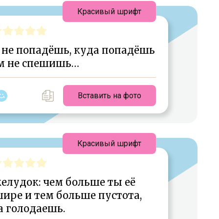
Красивый шрифт
 не попадёшь, куда попадёшь
ем не спешишь…
Вставить на фото
Красивый шрифт
елудок: чем больше ты её
ире и тем больше пустота,
а голодаешь.