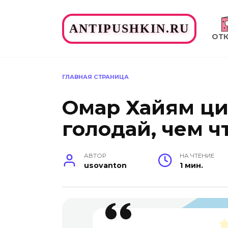
Перейти
к
ANTIPUSHKIN.RU
содержанию
ОТ
ГЛАВНАЯ СТРАНИЦА
Омар Хайям ци
голодай, чем ч
АВТОР
НА ЧТЕНИЕ
usovanton
1 мин.