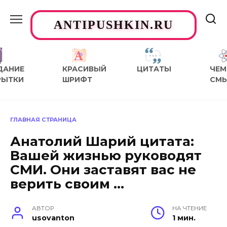
Перейти
к
ANTIPUSHKIN.RU
содержанию
ДАНИЕ
КРАСИВЫЙ
ЦИТАТЫ
ЧЕМ
РЫТКИ
ШРИФТ
СМ
ГЛАВНАЯ СТРАНИЦА
Анатолий Шарий цитата:
Вашей жизнью руководят
СМИ. Они заставят вас не
верить своим …
АВТОР
НА ЧТЕНИЕ
usovanton
1 мин.