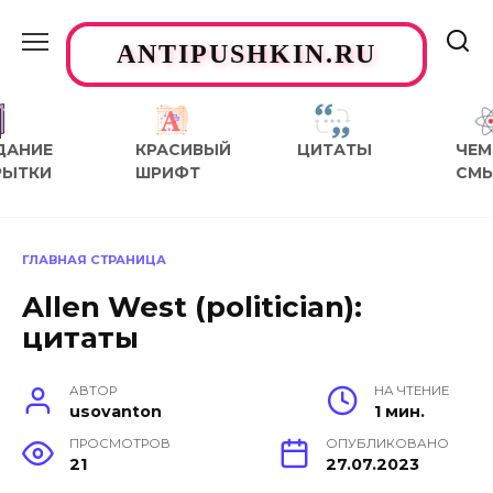
Перейти
к
ANTIPUSHKIN.RU
содержанию
ДАНИЕ
КРАСИВЫЙ
ЦИТАТЫ
ЧЕМ
РЫТКИ
ШРИФТ
СМ
ГЛАВНАЯ СТРАНИЦА
Allen West (politician):
цитаты
АВТОР
НА ЧТЕНИЕ
usovanton
1 мин.
ПРОСМОТРОВ
ОПУБЛИКОВАНО
21
27.07.2023