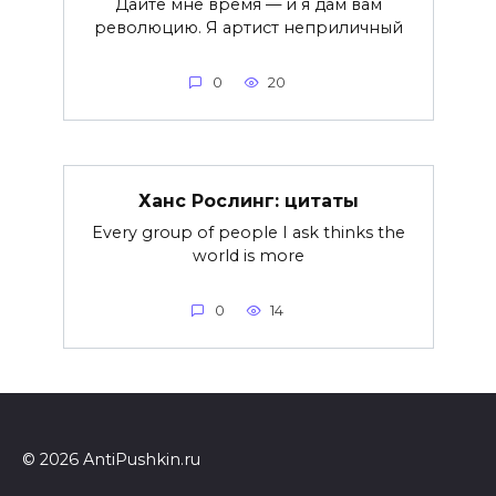
Дайте мне время — и я дам вам
революцию. Я артист неприличный
0
20
Ханс Рослинг: цитаты
Every group of people I ask thinks the
world is more
0
14
© 2026 AntiPushkin.ru