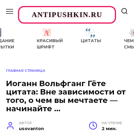
Перейти
к
ANTIPUSHKIN.RU
содержанию
ДАНИЕ
КРАСИВЫЙ
ЦИТАТЫ
ЧЕМ
РЫТКИ
ШРИФТ
СМ
ГЛАВНАЯ СТРАНИЦА
Иоганн Вольфганг Гёте
цитата: Вне зависимости от
того, о чем вы мечтаете —
начинайте …
АВТОР
НА ЧТЕНИЕ
usovanton
2 мин.