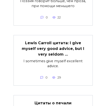
Поэзия говорит больше, чем проза,
при помощи меньшего
0
22
Lewis Carroll цитата: I give
myself very good advice, but I
very seldom …
I sometimes give myself excellent
advice.
0
29
Цитаты о печали