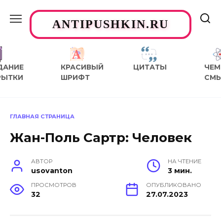
Перейти
к
ANTIPUSHKIN.RU
содержанию
ДАНИЕ
КРАСИВЫЙ
ЦИТАТЫ
ЧЕМ
РЫТКИ
ШРИФТ
СМ
ГЛАВНАЯ СТРАНИЦА
Жан-Поль Сартр: Человек
АВТОР
НА ЧТЕНИЕ
usovanton
3 мин.
ПРОСМОТРОВ
ОПУБЛИКОВАНО
32
27.07.2023