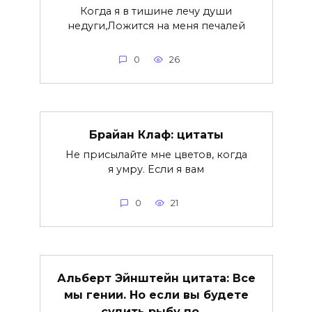
Когда я в тишине лечу души
недуги,Ложится на меня печалей
0
26
Брайан Клаф: цитаты
Не присылайте мне цветов, когда
я умру. Если я вам
0
21
Альберт Эйнштейн цитата: Все
мы гении. Но если вы будете
судить рыбу по …