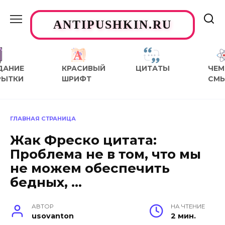
Перейти
к
ANTIPUSHKIN.RU
содержанию
ДАНИЕ
КРАСИВЫЙ
ЦИТАТЫ
ЧЕМ
РЫТКИ
ШРИФТ
СМ
ГЛАВНАЯ СТРАНИЦА
Жак Фреско цитата:
Проблема не в том, что мы
не можем обеспечить
бедных, …
АВТОР
НА ЧТЕНИЕ
usovanton
2 мин.