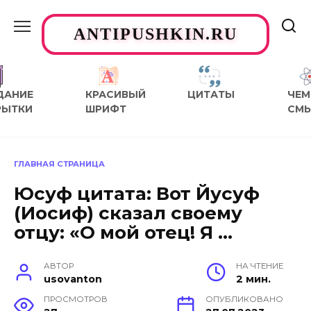
Перейти
к
ANTIPUSHKIN.RU
содержанию
ДАНИЕ
КРАСИВЫЙ
ЦИТАТЫ
ЧЕМ
РЫТКИ
ШРИФТ
СМ
ГЛАВНАЯ СТРАНИЦА
Юсуф цитата: Вот Йусуф
(Иосиф) сказал своему
отцу: «О мой отец! Я …
АВТОР
НА ЧТЕНИЕ
usovanton
2 мин.
ПРОСМОТРОВ
ОПУБЛИКОВАНО