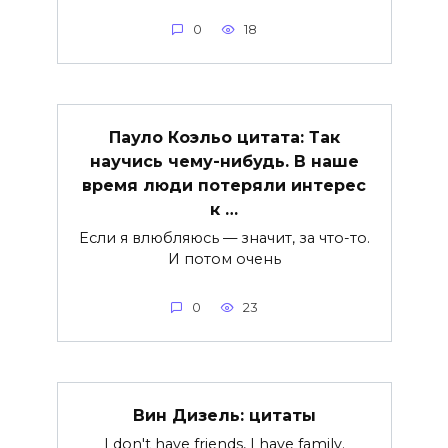
0
18
Пауло Коэльо цитата: Так
научись чему-нибудь. В наше
время люди потеряли интерес
к …
Если я влюбляюсь — значит, за что-то.
И потом очень
0
23
Вин Дизель: цитаты
I don't have friends, I have family.