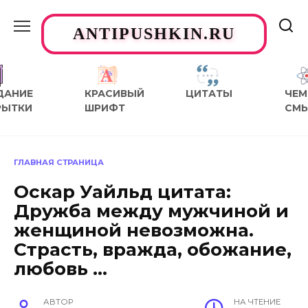
Перейти
к
ANTIPUSHKIN.RU
содержанию
ДАНИЕ
КРАСИВЫЙ
ЦИТАТЫ
ЧЕМ
РЫТКИ
ШРИФТ
СМ
ГЛАВНАЯ СТРАНИЦА
Оскар Уайльд цитата:
Дружба между мужчиной и
женщиной невозможна.
Страсть, вражда, обожание,
любовь …
АВТОР
НА ЧТЕНИЕ