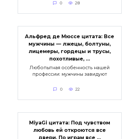
0
28
Альфред де Мюссе цитата: Все
мужчины — лжецы, болтуны,
лицемеры, гордецы и трусы,
похотливые, …
Любопытная особенность нашей
профессии: мужчины завидуют
0
22
MiyaGi цитата: Под чувством
любовь ей откроются все
двери, По играм все …