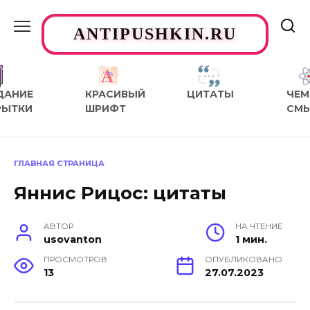
Перейти
к
ANTIPUSHKIN.RU
содержанию
ДАНИЕ
КРАСИВЫЙ
ЦИТАТЫ
ЧЕМ
РЫТКИ
ШРИФТ
СМ
ГЛАВНАЯ СТРАНИЦА
Яннис Рицос: цитаты
АВТОР
НА ЧТЕНИЕ
usovanton
1 мин.
ПРОСМОТРОВ
ОПУБЛИКОВАНО
13
27.07.2023