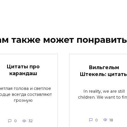
ам также может понравить
Цитаты про
Вильгельм
карандаш
Штекель: цитат
етлая голова и светлое
In reality, we are still
рдце всегда составляют
children. We want to fi
грозную
0
18
0
32