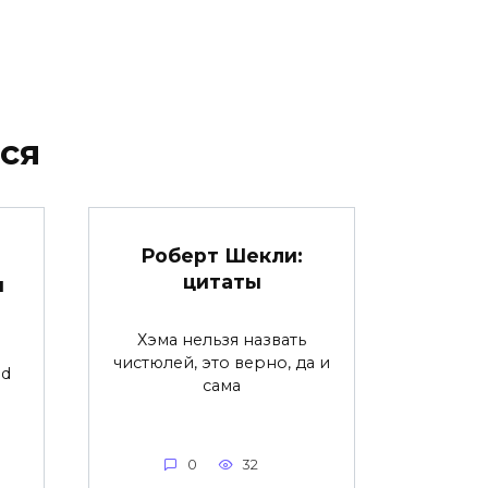
ся
Роберт Шекли:
цитаты
ы
Хэма нельзя назвать
чистюлей, это верно, да и
nd
сама
0
32