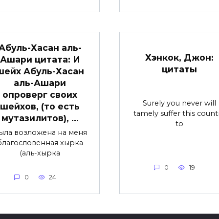
Абуль-Хасан аль-
Хэнкок, Джон:
Ашари цитата: И
цитаты
шейх Абуль-Хасан
аль-Ашари
опроверг своих
Surely you never will
шейхов, (то есть
tamely suffer this count
мутазилитов), …
to
ыла возложена на меня
благословенная хырка
(аль-хырка
0
19
0
24