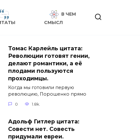
В ЧЕМ
ИТАТЫ
СМЫСЛ
Томас Карлейль цитата:
Революции готовят гении,
делают романтики, а её
плодами пользуются
проходимцы.
Когда мы готовили первую
революцию, Порошенко прямо
0
1.8k.
Адольф Гитлер цитата:
Совести нет. Совесть
придумали евреи.