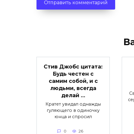
В
Стив Джобс цитата:
Будь честен с
самим собой, и с
людьми, всегда
Св
делай …
се
Кратет увидал однажды
гуляющего в одиночку
юнца и спросил
0
26