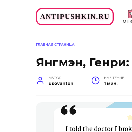
Перейти
к
ANTIPUSHKIN.RU
содержанию
ОТ
ГЛАВНАЯ СТРАНИЦА
Янгмэн, Генри:
АВТОР
НА ЧТЕНИЕ
usovanton
1 мин.
I told the doctor I bro