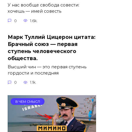
У нас вообще свобода совести:
хочешь — имей совесть
0
1.6k.
Марк Туллий Цицерон цитата:
Брачный союз — первая
ступень человеческого
общества.
Высший чин — это первая ступень
гордости и последняя
0
1.1k.
В ЧЕМ СМЫСЛ