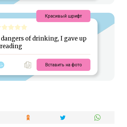
Красивый шрифт
dangers of drinking, I gave up
reading
Вставить на фото