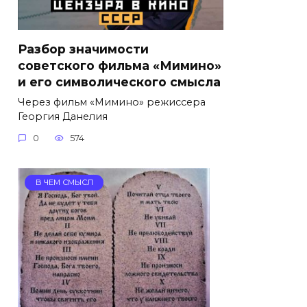
Разбор значимости
советского фильма «Мимино»
и его символического смысла
Через фильм «Мимино» режиссера
Георгия Данелия
0
574
В ЧЕМ СМЫСЛ