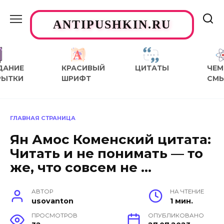
Перейти
к
ANTIPUSHKIN.RU
содержанию
ДАНИЕ
КРАСИВЫЙ
ЦИТАТЫ
ЧЕМ
РЫТКИ
ШРИФТ
СМ
ГЛАВНАЯ СТРАНИЦА
Ян Амос Коменский цитата:
Читать и не понимать — то
же, что совсем не …
АВТОР
НА ЧТЕНИЕ
usovanton
1 мин.
ПРОСМОТРОВ
ОПУБЛИКОВАНО