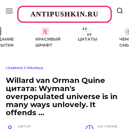
Перейти
к
ANTIPUSHKIN.RU
содержанию
ДАНИЕ
КРАСИВЫЙ
ЦИТАТЫ
ЧЕМ
РЫТКИ
ШРИФТ
СМ
ГЛАВНАЯ СТРАНИЦА
Willard van Orman Quine
цитата: Wyman's
overpopulated universe is in
many ways unlovely. It
offends …
АВТОР
НА ЧТЕНИЕ