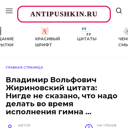
Перейти
к
ANTIPUSHKIN.RU
содержанию
ДАНИЕ
КРАСИВЫЙ
ЦИТАТЫ
ЧЕМ
РЫТКИ
ШРИФТ
СМ
ГЛАВНАЯ СТРАНИЦА
Владимир Вольфович
Жириновский цитата:
Нигде не сказано, что надо
делать во время
исполнения гимна …
АВТОР
НА ЧТЕНИЕ