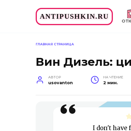
Перейти
к
ANTIPUSHKIN.RU
содержанию
ОТ
ГЛАВНАЯ СТРАНИЦА
Вин Дизель: ц
АВТОР
НА ЧТЕНИЕ
usovanton
2 мин.
I don't have 