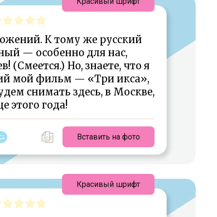
Красивый шрифт
ожений. К тому же русский
ный — особенно для нас,
 (Смеется.) Но, знаете, что я
ий мой фильм — «Три икса»,
дем снимать здесь, в Москве,
це этого года!
Вставить на фото
Красивый шрифт