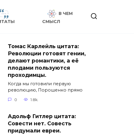
В ЧЕМ
ИТАТЫ
СМЫСЛ
Томас Карлейль цитата:
Революции готовят гении,
делают романтики, а её
плодами пользуются
проходимцы.
Когда мы готовили первую
революцию, Порошенко прямо
0
1.8k.
Адольф Гитлер цитата:
Совести нет. Совесть
придумали евреи.