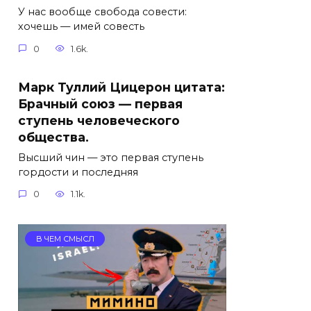
У нас вообще свобода совести:
хочешь — имей совесть
0
1.6k.
Марк Туллий Цицерон цитата:
Брачный союз — первая
ступень человеческого
общества.
Высший чин — это первая ступень
гордости и последняя
0
1.1k.
В ЧЕМ СМЫСЛ