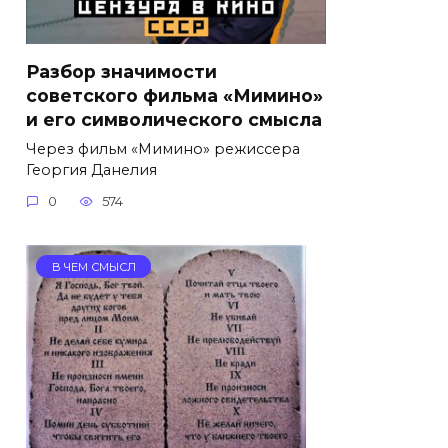
Разбор значимости
советского фильма «Мимино»
и его символического смысла
Через фильм «Мимино» режиссера
Георгия Данелия
0
574
В ЧЕМ СМЫСЛ