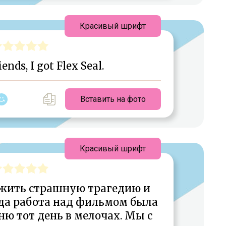
Красивый шрифт
iends, I got Flex Seal.
Вставить на фото
Красивый шрифт
жить страшную трагедию и
да работа над фильмом была
ню тот день в мелочах. Мы с