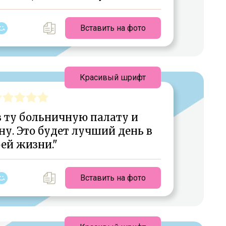
Вставить на фото
Красивый шрифт
в ту больничную палату и
у. Это будет лучший день в
ей жизни."
Вставить на фото