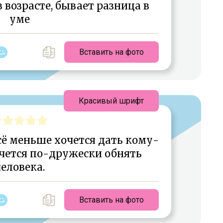
 возрасте, бывает разница в
уме
Вставить на фото
Красивый шрифт
сё меньше хочется дать кому-
очется по-дружески обнять
еловека.
Вставить на фото