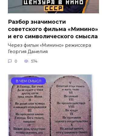
Разбор значимости
советского фильма «Мимино»
и его символического смысла
Через фильм «Мимино» режиссера
Георгия Данелия
0
574
В ЧЕМ СМЫСЛ