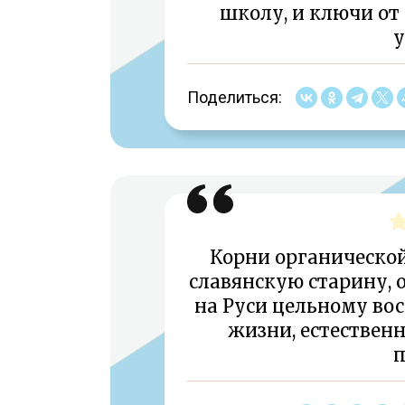
школу, и ключи от
у
Поделиться:
Корни органической
славянскую старину, 
на Руси цельному во
жизни, естестве
п