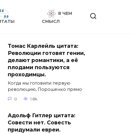
В ЧЕМ
ИТАТЫ
СМЫСЛ
Томас Карлейль цитата:
Революции готовят гении,
делают романтики, а её
плодами пользуются
проходимцы.
Когда мы готовили первую
революцию, Порошенко прямо
0
1.8k.
Адольф Гитлер цитата:
Совести нет. Совесть
придумали евреи.