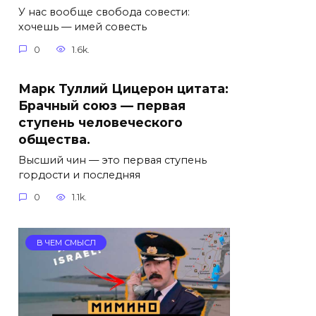
У нас вообще свобода совести:
хочешь — имей совесть
0
1.6k.
Марк Туллий Цицерон цитата:
Брачный союз — первая
ступень человеческого
общества.
Высший чин — это первая ступень
гордости и последняя
0
1.1k.
В ЧЕМ СМЫСЛ