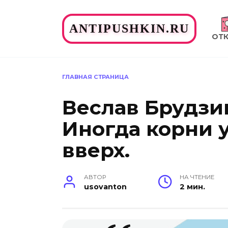
Перейти
к
ANTIPUSHKIN.RU
содержанию
ОТ
ГЛАВНАЯ СТРАНИЦА
Веслав Брудзи
Иногда корни 
вверх.
АВТОР
НА ЧТЕНИЕ
usovanton
2 мин.