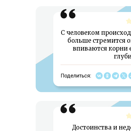
С человеком происходи
больше стремится он
впиваются корни е
глуби
Поделиться:
Достоинства и нед