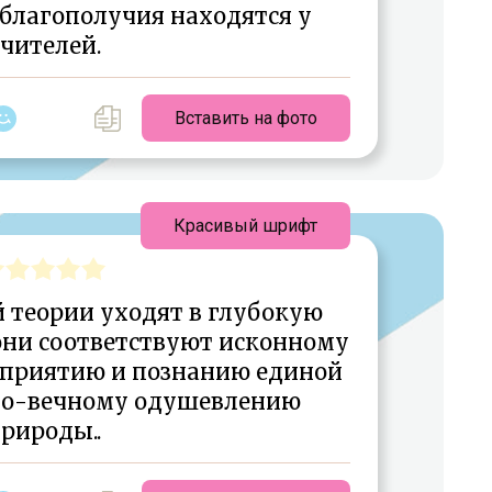
 благополучия находятся у
чителей.
Вставить на фото
Красивый шрифт
 теории уходят в глубокую
они соответствуют исконному
сприятию и познанию единой
нно-вечному одушевлению
рироды..