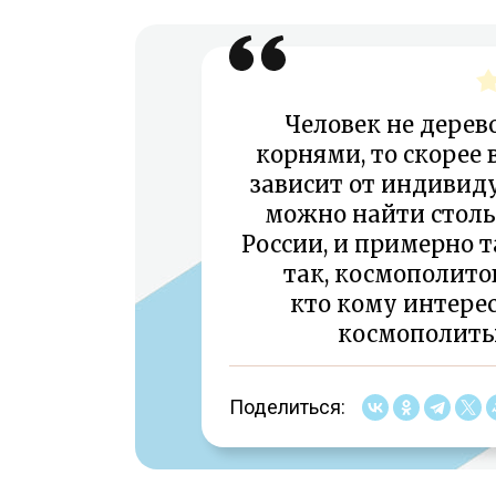
Человек не дерево
корнями, то скорее в
зависит от индивиду
можно найти стольк
России, и примерно 
так, космополитов
кто кому интерес
космополиты,
Поделиться: