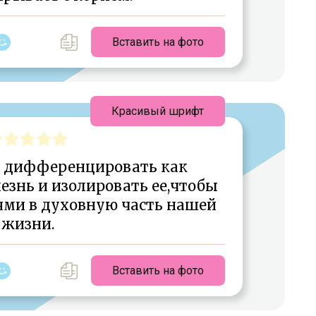
Вставить на фото
Красивый шрифт
т дифференцировать как
знь и изолировать ее,чтобы
ями в духовную часть нашей
жизни.
Вставить на фото