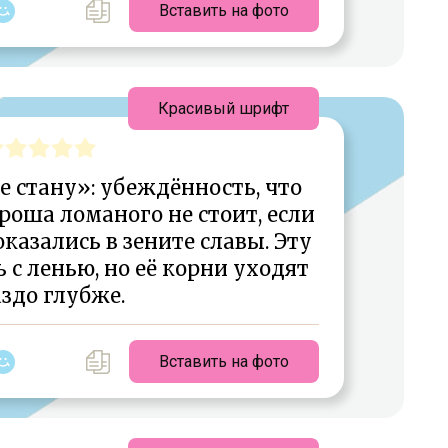
Вставить на фото
Красивый шрифт
 стану»: убеждённость, что
роша ломаного не стоит, если
оказались в зените славы. Эту
 с ленью, но её корни уходят
здо глубже.
Вставить на фото