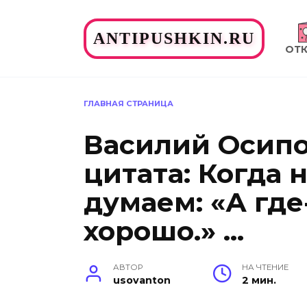
Перейти
к
ANTIPUSHKIN.RU
содержанию
ОТ
ГЛАВНАЯ СТРАНИЦА
Василий Осип
цитата: Когда 
думаем: «А где
хорошо.» …
АВТОР
НА ЧТЕНИЕ
usovanton
2 мин.