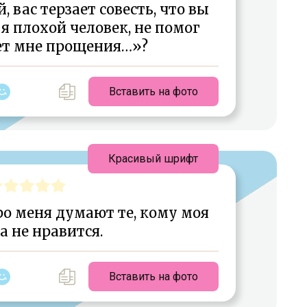
, вас терзает совесть, что вы
я плохой человек, не помог
ет мне прощения…»?
Вставить на фото
Красивый шрифт
ро меня думают те, кому моя
 не нравится.
Вставить на фото