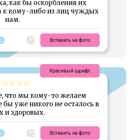
а, как бы оскорбления их
 а к кому-либо из лиц чуждых
нам.
Вставить на фото
Красивый шрифт
е, что мы кому-то желаем
е бы уже никого не осталось в
 и здоровых.
Вставить на фото