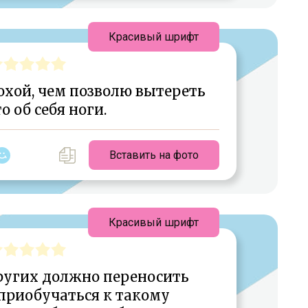
Красивый шрифт
охой, чем позволю вытереть
о об себя ноги.
Вставить на фото
Красивый шрифт
ругих должно переносить
приобучаться к такому