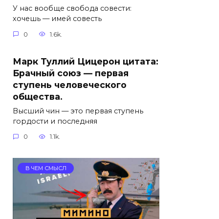
У нас вообще свобода совести:
хочешь — имей совесть
0
1.6k.
Марк Туллий Цицерон цитата:
Брачный союз — первая
ступень человеческого
общества.
Высший чин — это первая ступень
гордости и последняя
0
1.1k.
В ЧЕМ СМЫСЛ