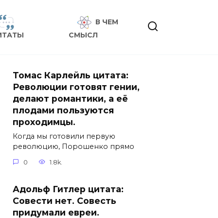
В ЧЕМ
ИТАТЫ
СМЫСЛ
Томас Карлейль цитата:
Революции готовят гении,
делают романтики, а её
плодами пользуются
проходимцы.
Когда мы готовили первую
революцию, Порошенко прямо
0
1.8k.
Адольф Гитлер цитата:
Совести нет. Совесть
придумали евреи.