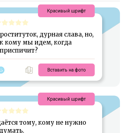
Красивый шрифт
проституток, дурная слава, но,
к кому мы идем, когда
 приспичит?
Вставить на фото
Красивый шрифт
даётся тому, кому не нужно
думать.