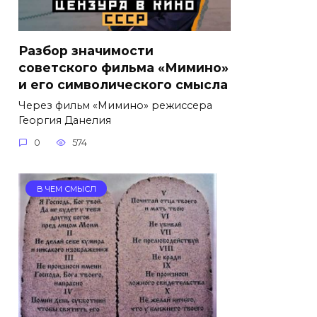
Разбор значимости
советского фильма «Мимино»
и его символического смысла
Через фильм «Мимино» режиссера
Георгия Данелия
0
574
В ЧЕМ СМЫСЛ