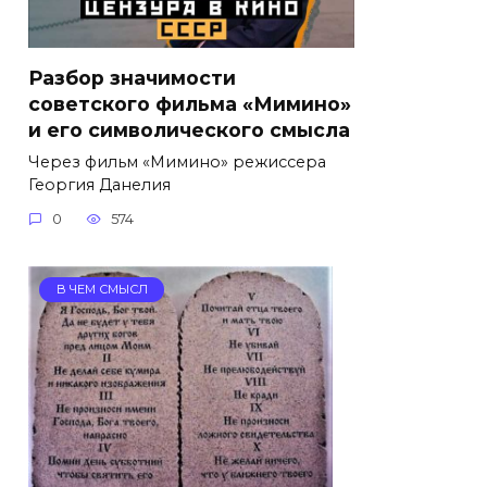
Разбор значимости
советского фильма «Мимино»
и его символического смысла
Через фильм «Мимино» режиссера
Георгия Данелия
0
574
В ЧЕМ СМЫСЛ