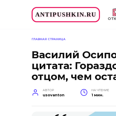
Перейти
к
ANTIPUSHKIN.RU
содержанию
ОТ
ГЛАВНАЯ СТРАНИЦА
Василий Осип
цитата: Горазд
отцом, чем ост
АВТОР
НА ЧТЕНИЕ
usovanton
1 мин.