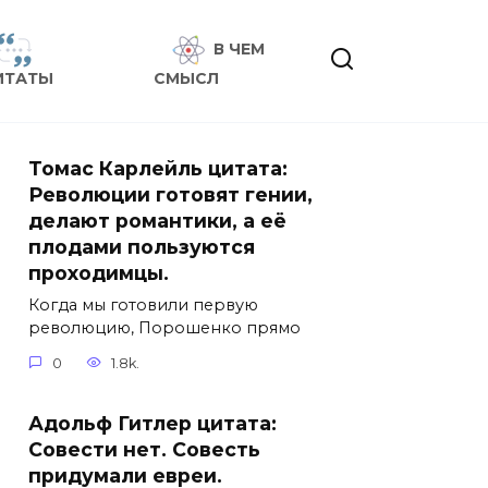
В ЧЕМ
ИТАТЫ
СМЫСЛ
Томас Карлейль цитата:
Революции готовят гении,
делают романтики, а её
плодами пользуются
проходимцы.
Когда мы готовили первую
революцию, Порошенко прямо
0
1.8k.
Адольф Гитлер цитата:
Совести нет. Совесть
придумали евреи.