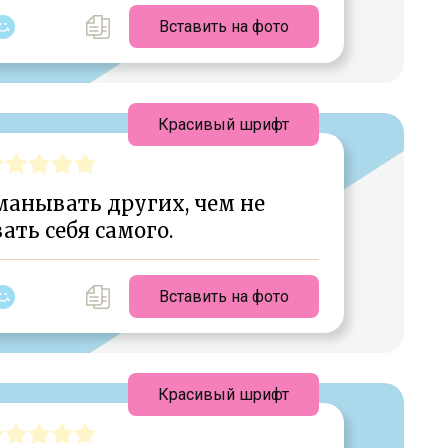
Вставить на фото
Красивый шрифт
манывать других, чем не
ть себя самого.
Вставить на фото
Красивый шрифт