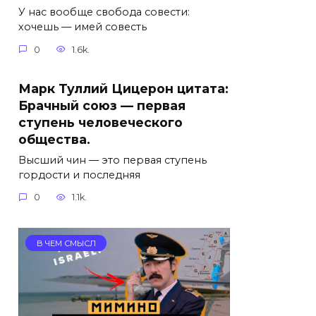
У нас вообще свобода совести:
хочешь — имей совесть
0
1.6k.
Марк Туллий Цицерон цитата:
Брачный союз — первая
ступень человеческого
общества.
Высший чин — это первая ступень
гордости и последняя
0
1.1k.
В ЧЕМ СМЫСЛ