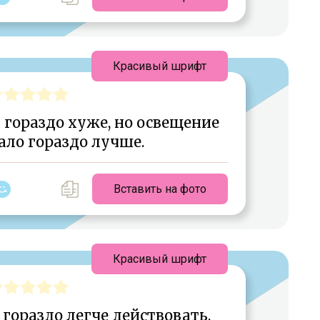
Красивый шрифт
 гораздо хуже, но освещение
ало гораздо лучше.
Вставить на фото
Красивый шрифт
гораздо легче действовать,