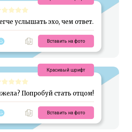
егче услышать эхо, чем ответ.
Вставить на фото
Красивый шрифт
жела? Попробуй стать отцом!
Вставить на фото