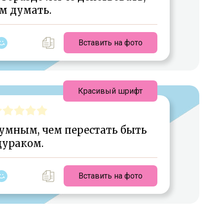
м думать.
Вставить на фото
Красивый шрифт
 умным, чем перестать быть
дураком.
Вставить на фото